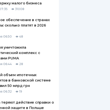
ержку малого бизнеса
ДИТЕЛИ ПО
07:35
31008
ВАНИЮ
ое обеспечение в странах
РАХОВЫЕ ПОЛИСЫ
ы: сколько платят в 2026
ВЫЕ КОМПАНИИ
я 06:50
48
 О СТРАХОВЫХ
ИЯХ
ия уничтожила
тический комплекс с
КА И ОПЛАТА
рами PUMA
я 06:44
28
ТЫ
й объем ипотечных
тов в банковской системе
вил 50 млрд грн
я 06:32
19
 теряют действие справки о
енной защите в Польше