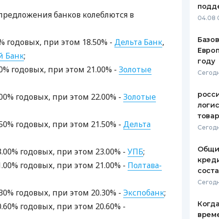
подд
предложения банков колеблются в
ЕЖЕМЕСЯЧНЫЙ ОБЗОР
ПУТЕВО
04.08 
КЕШБЭКА
СТРАХО
Базов
50% годовых, при этом 18.50% -
Дельта Банк
,
ПУТЕВОДИТЕЛИ ПО
ВСЕ СТ
Европ
 Банк
;
БАНКОВСКИМ КАРТАМ
году
СТРАХО
.00% годовых, при этом 21.00% -
Золотые
Сегодн
ОТЗЫВЫ
КОМПАН
росс
2.00% годовых, при этом 22.00% -
Золотые
логис
ДОСТАВ
това
1.50% годовых, при этом 21.50% -
Дельта
Сегодн
КОНТАК
Общи
23.00% годовых, при этом 23.00% -
УПБ
;
креди
21.00% годовых, при этом 21.00% -
Полтава-
соста
Сегодн
0.30% годовых, при этом 20.30% -
Экспобанк
;
Когда
20.60% годовых, при этом 20.60% -
врем