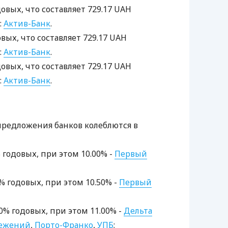
довых, что составляет 729.17 UAH
:
Актив-Банк
.
овых, что составляет 729.17 UAH
:
Актив-Банк
.
довых, что составляет 729.17 UAH
:
Актив-Банк
.
редложения банков колеблются в
0% годовых, при этом 10.00% -
Первый
50% годовых, при этом 10.50% -
Первый
.00% годовых, при этом 11.00% -
Дельта
режений
,
Порто-Франко
,
УПБ
;