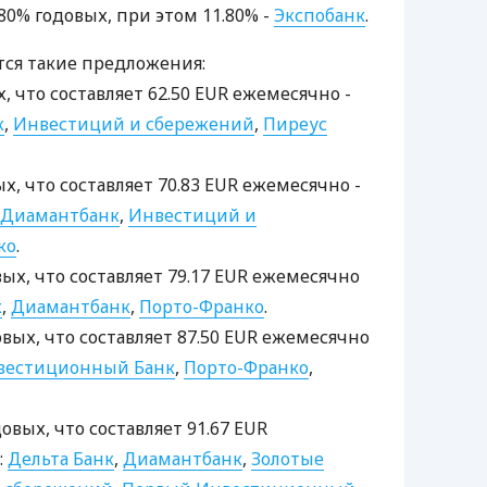
1.80% годовых, при этом 11.80% -
Экспобанк
.
тся такие предложения:
х, что составляет 62.50 EUR ежемесячно -
к
,
Инвестиций и сбережений
,
Пиреус
ых, что составляет 70.83 EUR ежемесячно -
Диамантбанк
,
Инвестиций и
ко
.
вых, что составляет 79.17 EUR ежемесячно
к
,
Диамантбанк
,
Порто-Франко
.
овых, что составляет 87.50 EUR ежемесячно
вестиционный Банк
,
Порто-Франко
,
довых, что составляет 91.67 EUR
:
Дельта Банк
,
Диамантбанк
,
Золотые