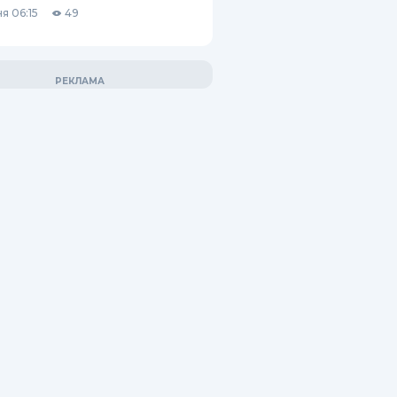
я 06:15
49