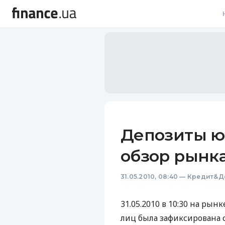
В
В
Л
А
Н
Депозиты ю
С
обзор рынк
П
31.05.2010, 08:40
—
Кредит&Д
Т
Р
31.05.2010 в 10:30 на ры
лиц была зафиксирована 