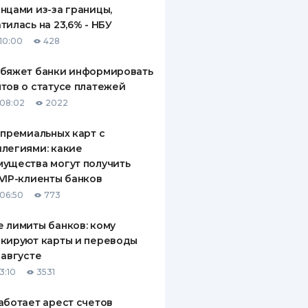
нцами из-за границы,
тилась на 23,6% - НБУ
10:00
428
обяжет банки информировать
тов о статусе платежей
08:02
2022
 премиальных карт с
легиями: какие
ущества могут получить
VIP-клиенты банков
06:50
773
 лимиты банков: кому
кируют карты и переводы
 августе
3:10
3531
аботает арест счетов