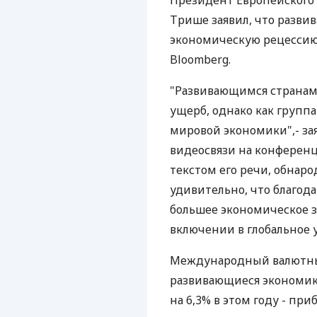
Президент Европейского 
Трише заявил, что разв
экономическую рецессию
Bloomberg.
"Развивающимся странам
ущерб, однако как групп
мировой экономики",- з
видеосвязи на конференци
текстом его речи, обнаро
удивительно, что благода
большее экономическое 
включении в глобальное 
Международный валютный
развивающиеся экономики
на 6,3% в этом году - пр