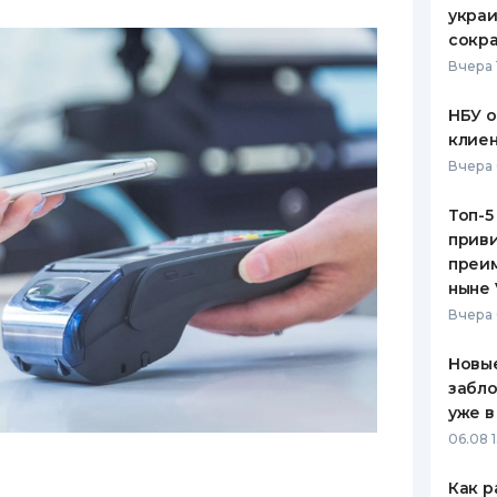
украи
сокра
Вчера 
НБУ 
клиен
Вчера 
Топ-5
приви
преим
ныне 
Вчера 
Новые
забло
уже в
06.08 1
Как р