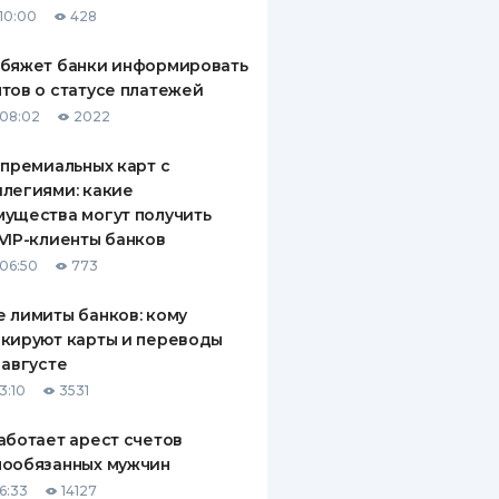
10:00
428
ДИТЕЛИ ПО
ВАНИЮ
обяжет банки информировать
тов о статусе платежей
РАХОВЫЕ ПОЛИСЫ
08:02
2022
ВЫЕ КОМПАНИИ
 премиальных карт с
легиями: какие
 О СТРАХОВЫХ
ИЯХ
ущества могут получить
VIP-клиенты банков
КА И ОПЛАТА
06:50
773
ТЫ
 лимиты банков: кому
кируют карты и переводы
 августе
3:10
3531
аботает арест счетов
нообязанных мужчин
6:33
14127