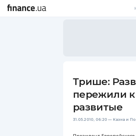
В
В
Л
А
Н
Трише: Раз
С
пережили к
П
развитые
Т
31.05.2010, 06:20
—
Казна и П
Р