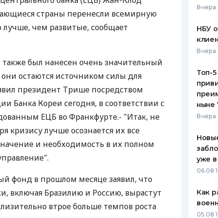
центрального банка (ЕЦБ) Жан-Клод
Вчера 
ивающиеся страны перенесли всемирную
ЕЖЕМЕСЯЧНЫЙ ОБЗОР
ПУТЕВО
КЕШБЭКА
СТРАХО
 лучше, чем развитые, сообщает
НБУ 
клиен
ПУТЕВОДИТЕЛИ ПО
ВСЕ СТ
Вчера 
БАНКОВСКИМ КАРТАМ
 также был нанесен очень значительный
СТРАХО
Топ-5
а они остаются источником силы для
приви
ОТЗЫВЫ
аявил президент Трише посредством
КОМПАН
преим
и Банка Кореи сегодня, в соответствии с
ныне 
ДОСТАВ
дованным ЕЦБ во Франкфурте.- "Итак, не
Вчера 
ря кризису лучше осознается их все
КОНТАК
Новые
значение и необходимость в их полном
забло
управление".
уже в
06.08 1
 фонд в прошлом месяце заявил, что
, включая Бразилию и Россию, вырастут
Как р
воен
иблизительно втрое больше темпов роста
05.08 1