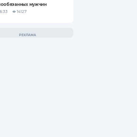
нообязанных мужчин
6:33
14127