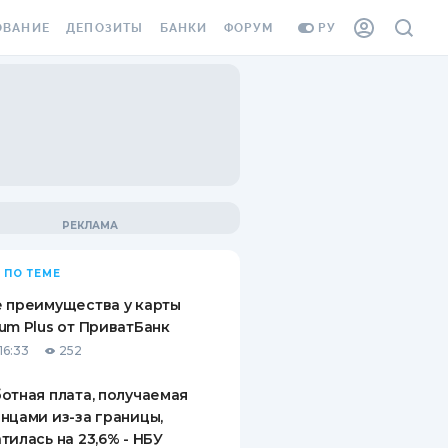
ОВАНИЕ
ДЕПОЗИТЫ
БАНКИ
ФОРУМ
РУ
ВСЕ ДЕПОЗИТЫ
ВСЕ БАНКИ
ВАНИЕ ЖИЛЬЯ ОТ
ДЕПОЗИТЫ В USD
ОТЗЫВЫ О БАНКАХ
И ШАХЕДОВ
ДЕПОЗИТЫ В EUR
МИКРОФИНАНСОВЫЕ
АХОВКА ЗАГРАНИЦУ
ОРГАНИЗАЦИИ
БОНУС К ДЕПОЗИТАМ
ОТЗЫВЫ ОБ МФО
УСЛОВИЯ АКЦИИ
Я КАРТА
 ПО ТЕМЕ
ВОПРОСЫ И ОТВЕТЫ
ОННАЯ ВИНЬЕТКА
 преимущества у карты
ДЕПОЗИТНЫЙ КАЛЬКУЛЯТОР
um Plus от ПриватБанк
Я СОТРУДНИКОВ
16:33
252
ПУТЕВОДИТЕЛИ ПО
SSISTANCE
СБЕРЕЖЕНИЯМ
отная плата, получаемая
нцами из-за границы,
ВАНИЕ ОТ
тилась на 23,6% - НБУ
ТНЫХ СЛУЧАЕВ