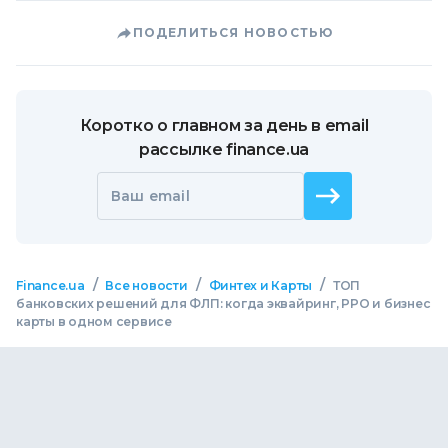
ПОДЕЛИТЬСЯ НОВОСТЬЮ
Коротко о главном за день в email
рассылке finance.ua
Ваш email
/
/
/
Finance.ua
Все новости
Финтех и Карты
ТОП
банковских решений для ФЛП: когда эквайринг, РРО и бизнес
карты в одном сервисе