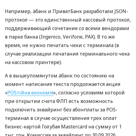
Например, àбанк и ПриватБанк разработали JSON-
протокол — это единственный кассовый протокол,
поддерживающий сочетание со всеми вендорами
в парке банка (Ingenico, Verifone, PAX). В то же
время, не нужно печатать чеки с терминала (в
случае реализации печатания терминального чека
на кассовом принтере).
А в вышеупомянутом àбанк по состоянию на
момент написания текста продолжается акция
«
POSтійна економія
», согласно условиям которой
при открытии счета ФЛП есть возможность
подключить эквайринг без абонплаты за POS-
терминал в случае осуществления трех оплат
бизнес-картой Голубая Mastercard на сумму от 1
тыс. грн. Комиссия за эквайринг до 30.09.2026