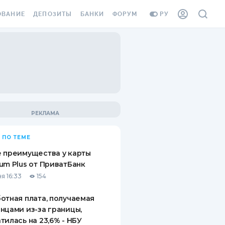
ОВАНИЕ
ДЕПОЗИТЫ
БАНКИ
ФОРУМ
РУ
ВСЕ ДЕПОЗИТЫ
ВСЕ БАНКИ
ВАНИЕ ЖИЛЬЯ ОТ
ДЕПОЗИТЫ В USD
ОТЗЫВЫ О БАНКАХ
И ШАХЕДОВ
ДЕПОЗИТЫ В EUR
МИКРОФИНАНСОВЫЕ
АХОВКА ЗАГРАНИЦУ
ОРГАНИЗАЦИИ
БОНУС К ДЕПОЗИТАМ
ОТЗЫВЫ ОБ МФО
УСЛОВИЯ АКЦИИ
Я КАРТА
 ПО ТЕМЕ
ВОПРОСЫ И ОТВЕТЫ
ОННАЯ ВИНЬЕТКА
 преимущества у карты
ДЕПОЗИТНЫЙ КАЛЬКУЛЯТОР
um Plus от ПриватБанк
Я СОТРУДНИКОВ
я 16:33
154
ПУТЕВОДИТЕЛИ ПО
SSISTANCE
СБЕРЕЖЕНИЯМ
отная плата, получаемая
нцами из-за границы,
ВАНИЕ ОТ
тилась на 23,6% - НБУ
ТНЫХ СЛУЧАЕВ