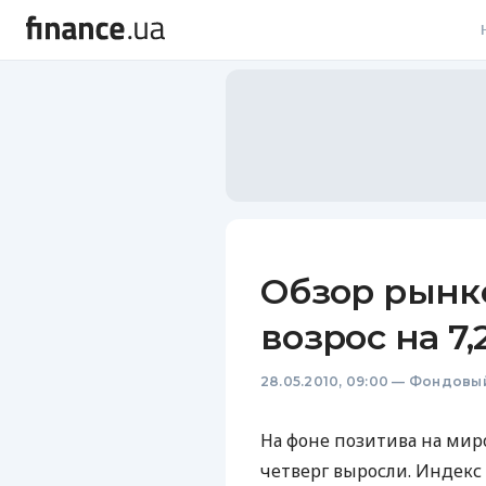
В
В
Л
А
Н
Обзор рынк
С
возрос на 7,
П
28.05.2010, 09:00
—
Фондовый
Т
Р
На фоне позитива на ми
четверг выросли. Индекс 