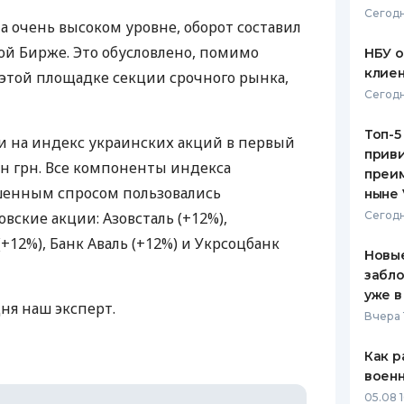
Сегодн
а очень высоком уровне, оборот составил
ЕЖЕМЕСЯЧНЫЙ ОБЗОР
ПУТЕВО
КЕШБЭКА
СТРАХО
кой Бирже. Это обусловлено, помимо
НБУ 
клиен
 этой площадке секции срочного рынка,
ПУТЕВОДИТЕЛИ ПО
ВСЕ СТ
Сегодн
БАНКОВСКИМ КАРТАМ
СТРАХО
Топ-5
и на индекс украинских акций в первый
приви
ОТЗЫВЫ
лн грн. Все компоненты индекса
КОМПАН
преим
шенным спросом пользовались
ныне 
ДОСТАВ
вские акции: Азовсталь (+12%),
Сегодн
12%), Банк Аваль (+12%) и Укрсоцбанк
КОНТАК
Новые
забло
уже в
ня наш эксперт.
Вчера 
Как р
воен
05.08 1