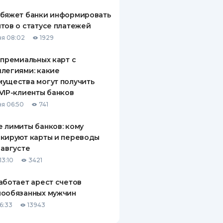
обяжет банки информировать
тов о статусе платежей
я 08:02
1929
 премиальных карт с
легиями: какие
ущества могут получить
VIP-клиенты банков
я 06:50
741
 лимиты банков: кому
кируют карты и переводы
 августе
13:10
3421
аботает арест счетов
нообязанных мужчин
6:33
13943