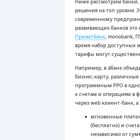
Ниже рассмотрим банки,
решения на топ уровне. Э
современному предприни
развивающих банков это 
ПриватБанк
, monobank, П
время набор доступных и
тарифы могут существенн
Например, в àбанк объед
бизнес-карту, различные
программным РРО в одном
к счетам и операциям в ф
через web клиент-банк, а
мгновенные платеж
(бесплатно) и счета
независимо от сум