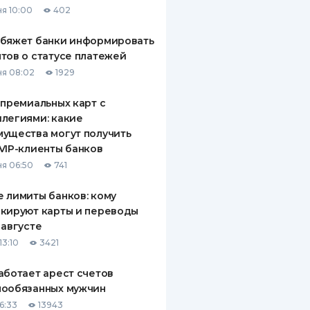
я 10:00
402
ДИТЕЛИ ПО
ВАНИЮ
обяжет банки информировать
тов о статусе платежей
РАХОВЫЕ ПОЛИСЫ
я 08:02
1929
ВЫЕ КОМПАНИИ
 премиальных карт с
легиями: какие
 О СТРАХОВЫХ
ИЯХ
ущества могут получить
VIP-клиенты банков
КА И ОПЛАТА
я 06:50
741
ТЫ
 лимиты банков: кому
кируют карты и переводы
 августе
13:10
3421
аботает арест счетов
нообязанных мужчин
6:33
13943