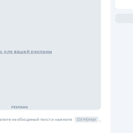
о для вашей рекламы
делите необходимый текст и нажмите
Ctrl+Enter
,