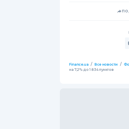
ПО
/
/
Finance.ua
Все новости
Фо
на 7,2% до 1 834 пунктов