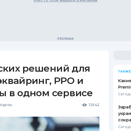
Место для вашей рекламы
ских решений для
ТАКЖЕ
эквайринг, РРО и
Какие
Premi
ы в одном сервисе
Сегодн
 Карты
12542
Зараб
украи
сокра
Сегодн