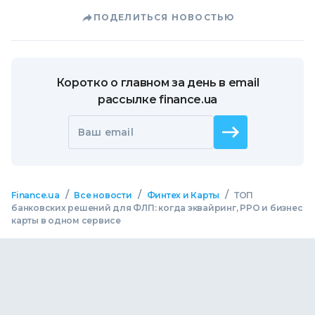
ПОДЕЛИТЬСЯ НОВОСТЬЮ
Коротко о главном за день в email
рассылке finance.ua
Ваш email
/
/
/
Finance.ua
Все новости
Финтех и Карты
ТОП
банковских решений для ФЛП: когда эквайринг, РРО и бизнес
карты в одном сервисе