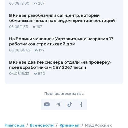
05.08 12:30
267
В Киеве разоблачили call-центр, который
обманывал чехов под видом криптоинвестиций
05.08 11:33
167
На Волыни чиновник Укрзализныци направил 17
работников строить свой дом
05.08 06:42
177
В Киеве два пенсионера отдали «на проверку»
псевдоработникам СБУ $267 тысяч
04.08 18:33
820
Подпишитесь на нас
/
/
/
Finance.ua
Все новости
Криминал
МВД России с