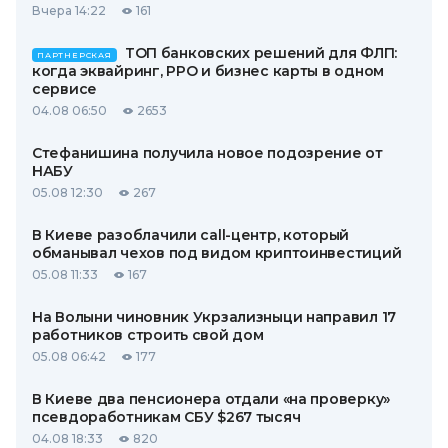
Вчера 14:22
161
ТОП банковских решений для ФЛП:
ПАРТНЕРСКАЯ
когда эквайринг, РРО и бизнес карты в одном
сервисе
04.08 06:50
2653
Стефанишина получила новое подозрение от
НАБУ
05.08 12:30
267
В Киеве разоблачили call-центр, который
обманывал чехов под видом криптоинвестиций
05.08 11:33
167
На Волыни чиновник Укрзализныци направил 17
работников строить свой дом
05.08 06:42
177
В Киеве два пенсионера отдали «на проверку»
псевдоработникам СБУ $267 тысяч
04.08 18:33
820