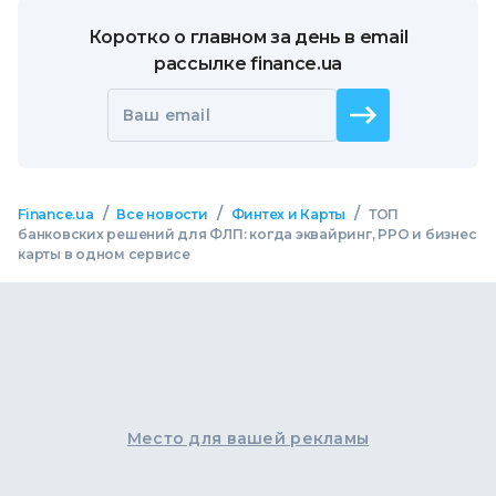
Коротко о главном за день в email
рассылке finance.ua
Ваш email
/
/
/
Finance.ua
Все новости
Финтех и Карты
ТОП
банковских решений для ФЛП: когда эквайринг, РРО и бизнес
карты в одном сервисе
Место для вашей рекламы