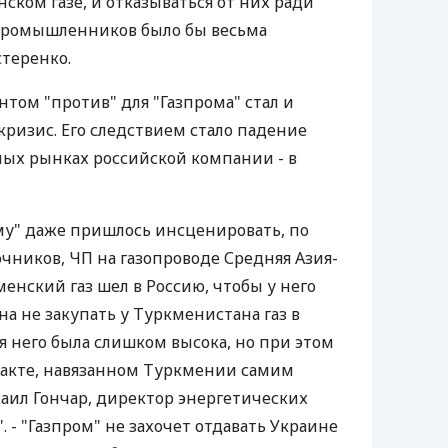
ском газе, и отказываться от них ради
промышленников было бы весьма
стеренко.
ом "против" для "Газпрома" стал и
ризис. Его следствием стало падение
вных рынках российской компании - в
му" даже пришлось инсценировать, по
чников, ЧП на газопроводе Средняя Азия-
енский газ шел в Россию, чтобы у него
а не закупать у Туркменистана газ в
я него была слишком высока, но при этом
ракте, навязанном Туркмении самим
хаил Гончар, директор энергетических
 - "Газпром" не захочет отдавать Украине