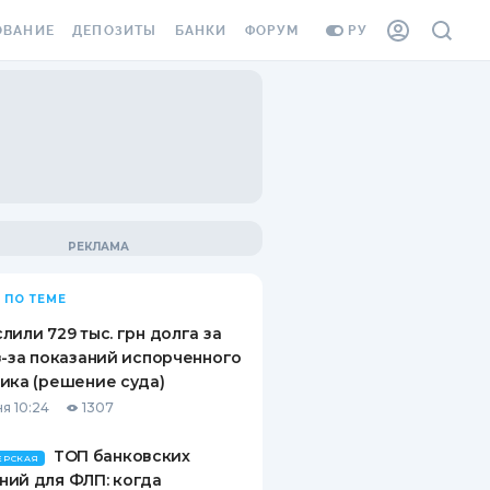
ОВАНИЕ
ДЕПОЗИТЫ
БАНКИ
ФОРУМ
РУ
ВСЕ ДЕПОЗИТЫ
ВСЕ БАНКИ
ВАНИЕ ЖИЛЬЯ ОТ
ДЕПОЗИТЫ В USD
ОТЗЫВЫ О БАНКАХ
И ШАХЕДОВ
ДЕПОЗИТЫ В EUR
МИКРОФИНАНСОВЫЕ
АХОВКА ЗАГРАНИЦУ
ОРГАНИЗАЦИИ
БОНУС К ДЕПОЗИТАМ
ОТЗЫВЫ ОБ МФО
УСЛОВИЯ АКЦИИ
Я КАРТА
 ПО ТЕМЕ
ВОПРОСЫ И ОТВЕТЫ
ОННАЯ ВИНЬЕТКА
лили 729 тыс. грн долга за
ДЕПОЗИТНЫЙ КАЛЬКУЛЯТОР
з-за показаний испорченного
Я СОТРУДНИКОВ
ика (решение суда)
ПУТЕВОДИТЕЛИ ПО
я 10:24
1307
SSISTANCE
СБЕРЕЖЕНИЯМ
ТОП банковских
ВАНИЕ ОТ
ЕРСКАЯ
ий для ФЛП: когда
ТНЫХ СЛУЧАЕВ