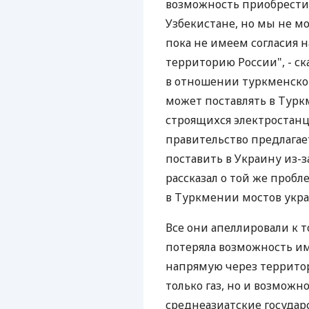
возможность приобрести 
Узбекистане, но мы не м
пока не имеем согласия н
территорию России", - ск
в отношении туркменског
может поставлять в Тур
строящихся электростанц
правительство предлагае
поставить в Украину из-з
рассказал о той же пробл
в Туркмении мостов укр
Все они апеллировали к т
потеряла возможность им
напрямую через территор
только газ, но и возможн
среднеазиатские государ