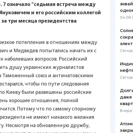
. 7 означало "седьмая встреча между
эквай
ЕЖЕМЕСЯЧНЫЙ ОБЗОР
ПУТЕВО
одно
Януковичем и его российским коллегой
КЕШБЭКА
СТРАХО
04.08 
за три месяца президентства
ПУТЕВОДИТЕЛИ ПО
ВСЕ СТ
Солн
БАНКОВСКИМ КАРТАМ
сокр
СТРАХО
 резкое потепление в отношениях между
элект
ич и Медведев попытались начать их с
ОТЗЫВЫ
Сегодн
КОМПАН
сех наболевших вопросов. Российский
Индия
вить душу украинских журналистов
ДОСТАВ
нефтя
в Таможенный союз и антинатовскими
Сегодн
КОНТАК
остарался, чтобы по пути следования
Долги
 по Киеву были развешены российские
даже 
очень хорошие отношения, полной
кварт
учится. Потому что по самому спорному
Вчера 
 президента не имеют никакого желания
Атомн
гу. Несмотря на обновленную дружбу,
закры