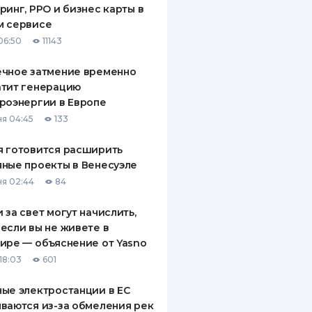
ринг, РРО и бизнес карты в
ДИТЕЛИ ПО
м сервисе
ВАНИЮ
06:50
11143
РАХОВЫЕ ПОЛИСЫ
ечное затмение временно
атит генерацию
ВЫЕ КОМПАНИИ
роэнергии в Европе
 О СТРАХОВЫХ
я 04:45
133
ИЯХ
 готовится расширить
КА И ОПЛАТА
ные проекты в Венесуэле
я 02:44
84
ТЫ
 за свет могут начислить,
если вы не живете в
ире — объяснение от Yasno
18:03
601
ые электростанции в ЕС
ваются из-за обмеления рек