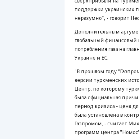
сверхприбыли на туркмен
поддержки украинских 
неразумно", - говорит Не
Дополнительным аргумент
глобальный финансовый к
потребления газа на гла
Украине и ЕС.
"В прошлом году "Газпро
версии туркменских исто
Центр, по которому туркм
была официальная причин
период кризиса - цена дл
была установлена в конт
Газпромом, - считает Ми
программ центра "Номос".