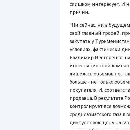
слишком интересует. И на
причин.
"Ни сейчас, ни в будущем
свой главный трофей, пр
закупать у Туркменистана 
условиях, фактически ди
Владимир Нестеренко, н
инвестиционной компании
лишилась объемов поставк
больше - не только объе
покупателя. И, соответст
продавца. В результате Р
контролирует все возмо
среднеазиатского газа в 
диктует свою цену на газ