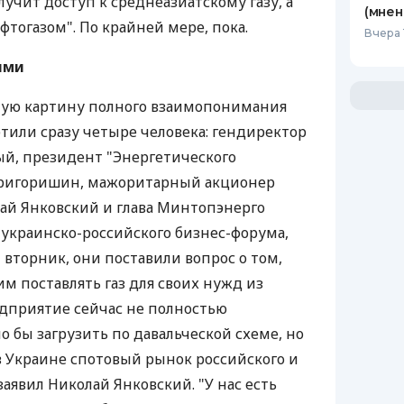
учит доступ к среднеазиатскому газу, а
(мнен
афтогазом". По крайней мере, пока.
Вчера 
ями
ую картину полного взаимопонимания
или сразу четыре человека: гендиректор
й, президент "Энергетического
Григоришин, мажоритарный акционер
ай Янковский и глава Минтопэнерго
 украинско-российского бизнес-форума,
 вторник, они поставили вопрос о том,
м поставлять газ для своих нужд из
дприятие сейчас не полностью
о бы загрузить по давальческой схеме, но
 в Украине спотовый рынок российского и
 заявил Николай Янковский. "У нас есть