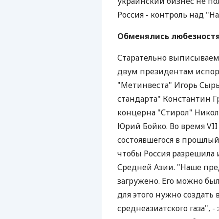
украинский бизнес не пол
Россия - контроль над "Н
Обменялись любезност
Старательно выписываем
двум президентам испорт
"Метинвеста" Игорь Сыры
стандарта" Константин 
концерна "Стирол" Никол
Юрий Бойко. Во время VII
состоявшегося в прошлый
чтобы Россия разрешила и
Средней Азии. "Наше пре
загружено. Его можно был
для этого нужно создать
среднеазиатского газа", -