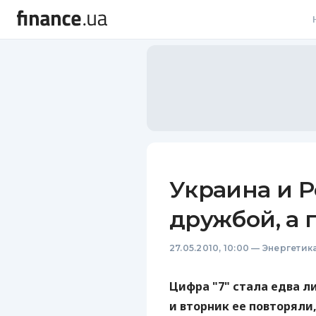
В
В
Л
А
Н
Украина и Р
С
дружбой, а г
П
27.05.2010, 10:00
—
Энергетик
Т
Р
Цифра "7" стала едва 
и вторник ее повторяли,