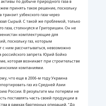
активы по добыче природного газа в
ожем принять такое решение, поскольку
а транзит узбекского газа через
азал Сырый. С такой же проблемой, только
о газа, столкнулся и Григоришин. Он не
кменистан комплектующие для
ий, поскольку газ, которым
т с ним рассчитываться, невозможно
а российского запрета. Юрий Бойко
еме, которая возникает при строительстве
аинскими компаниями.
ому, что еще в 2006-м году Украина
портировать газ из Средней Азии
ию России. В результате мы потеряли не
ость поставлять часть своей продукции в
ства в рамках бартерных операций. "До