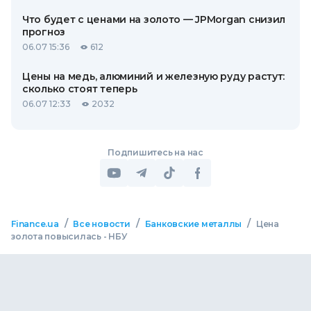
Что будет с ценами на золото — JPMorgan снизил
прогноз
06.07 15:36
612
Цены на медь, алюминий и железную руду растут:
сколько стоят теперь
06.07 12:33
2032
Подпишитесь на нас
/
/
/
Finance.ua
Все новости
Банковские металлы
Цена
золота повысилась - НБУ