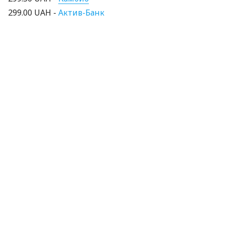
299.00 UAH -
Актив-Банк
Обзор подготовлен на основании данных по 11
киевским Банкам.
Полный список цен на банковские металлы
смотри
здесь
.
Динамика изменения цен на банковские металлы
находится
здесь
.
По материалам:
Finance.ua
ПОДЕЛИТЬСЯ НОВОСТЬЮ
Коротко о главном за день в email