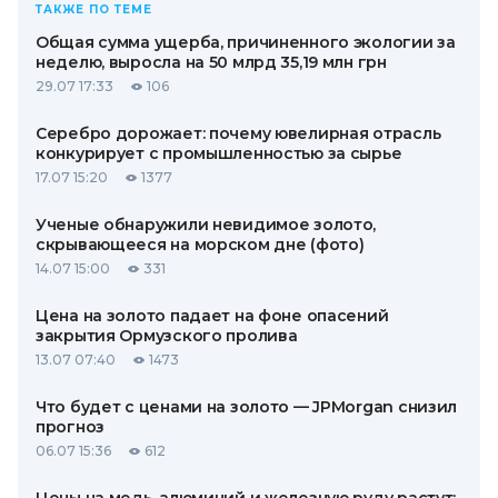
ТАКЖЕ ПО ТЕМЕ
Общая сумма ущерба, причиненного экологии за
неделю, выросла на 50 млрд 35,19 млн грн
29.07 17:33
106
Серебро дорожает: почему ювелирная отрасль
конкурирует с промышленностью за сырье
17.07 15:20
1377
Ученые обнаружили невидимое золото,
скрывающееся на морском дне (фото)
14.07 15:00
331
Цена на золото падает на фоне опасений
закрытия Ормузского пролива
13.07 07:40
1473
Что будет с ценами на золото — JPMorgan снизил
прогноз
06.07 15:36
612