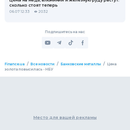
Цены на медь, алюминий и железную руду растут:
сколько стоят теперь
06.07 12:33
2032
Подпишитесь на нас
/
/
/
Finance.ua
Все новости
Банковские металлы
Цена
золота повысилась - НБУ
Место для вашей рекламы