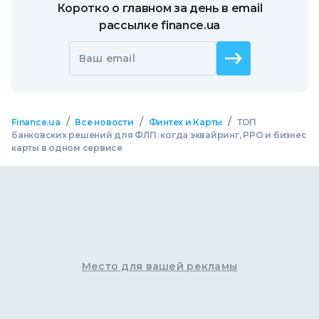
Коротко о главном за день в email
рассылке finance.ua
Ваш email
/
/
/
Finance.ua
Все новости
Финтех и Карты
ТОП
банковских решений для ФЛП: когда эквайринг, РРО и бизнес
карты в одном сервисе
Место для вашей рекламы