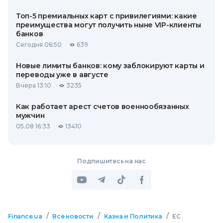
Топ-5 премиальных карт с привилегиями: какие
преимущества могут получить ныне VIP-клиенты
банков
Сегодня 06:50
639
Новые лимиты банков: кому заблокируют карты и
переводы уже в августе
Вчера 13:10
3235
Как работает арест счетов военнообязанных
мужчин
05.08 16:33
13410
Подпишитесь на нас
/
/
/
Finance.ua
Все новости
Казна и Политика
ЕС