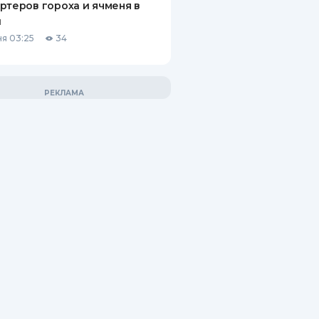
ртеров гороха и ячменя в
й
я 03:25
34