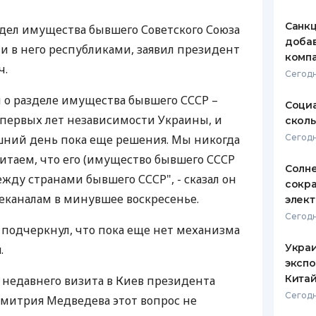
ЕЖЕМЕСЯЧНЫЙ ОБЗОР
ПУТЕВО
Санкц
здел имущества бывшего Советского Союза
КЕШБЭКА
СТРАХО
добав
 в него республиками, заявил президент
компа
ПУТЕВОДИТЕЛИ ПО
ВСЕ СТ
ч.
Сегодн
БАНКОВСКИМ КАРТАМ
СТРАХО
ы о разделе имущества бывшего СССР –
Социа
с первых лет независимости Украины, и
сколь
ОТЗЫВЫ
КОМПАН
шний день пока еще решения. Мы никогда
Сегодн
читаем, что его (имущество бывшего СССР
ДОСТАВ
Солн
между странами бывшего СССР", - сказал он
сокр
КОНТАК
еканалам в минувшее воскресенье.
элект
Сегодн
ч подчеркнул, что пока еще нет механизма
Украи
.
экспо
Кита
я недавнего визита в Киев президента
Сегодн
митрия Медведева этот вопрос не