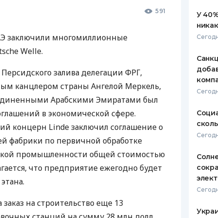
591
У 40%
никак
АЭ заключили многомиллионные
Сегодн
sche Welle.
Санкц
добав
 Персидского залива делегации ФРГ,
компа
ным канцлером страны Ангелой Меркель,
Сегодн
единенными Арабскими Эмиратами был
глашений в экономической сфере.
Социа
сколь
ий концерн Linde заключил соглашение о
Сегодн
ей фабрики по первичной обработке
еской промышленности общей стоимостью
Солн
агается, что предприятие ежегодно будет
сокр
элект
 этана.
Сегодн
 заказ на строительство еще 13
Украи
вочных станций на сумму 28 млн долл.