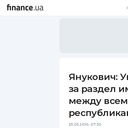
В
В
Л
А
Н
Янукович: У
С
за раздел и
П
между всем
Т
республика
Р
25.05.2010, 07:30