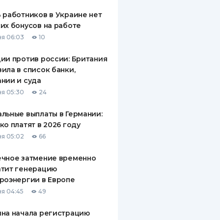
 работников в Украине нет
их бонусов на работе
я 06:03
10
ии против россии: Британия
ила в список банки,
нии и суда
я 05:30
24
льные выплаты в Германии:
ко платят в 2026 году
я 05:02
66
ечное затмение временно
атит генерацию
роэнергии в Европе
я 04:45
49
на начала регистрацию