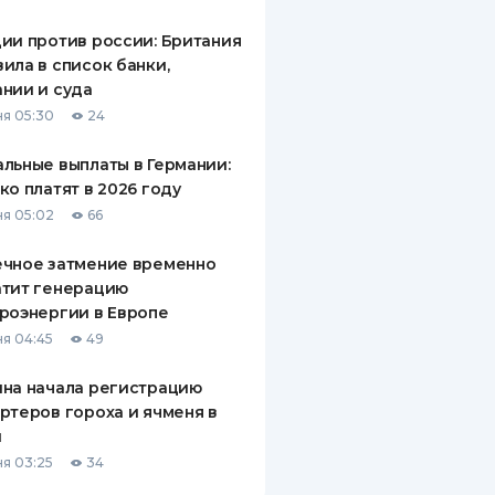
ДИТЕЛИ ПО
ии против россии: Британия
ВАНИЮ
ила в список банки,
нии и суда
РАХОВЫЕ ПОЛИСЫ
я 05:30
24
ВЫЕ КОМПАНИИ
льные выплаты в Германии:
ко платят в 2026 году
 О СТРАХОВЫХ
ИЯХ
я 05:02
66
КА И ОПЛАТА
ечное затмение временно
атит генерацию
ТЫ
роэнергии в Европе
я 04:45
49
на начала регистрацию
ртеров гороха и ячменя в
й
я 03:25
34