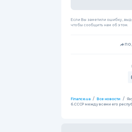
Если Вы заметили ошибку, вы
чтобы сообщить нам об этом.
ПО
/
/
Finance.ua
Все новости
Ян
б.СССР между всеми его респ