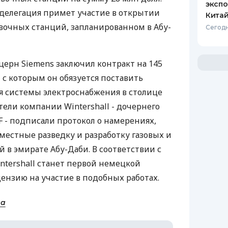
экспо
 делегация примет участие в открытии
Кита
авочных станций, запланированном в Абу-
Сегодн
ерн Siemens заключил контракт на 145
и с которым он обязуется поставить
я системы электроснабжения в столице
тели компании Wintershall - дочернего
- подписали протокол о намерениях,
естные разведку и разработку газовых и
в эмирате Абу-Даби. В соответствии с
ntershall станет первой немецкой
нзию на участие в подобных работах.
на