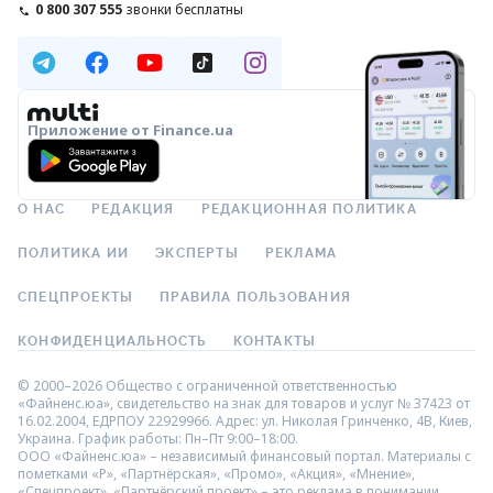
0 800 307 555
звонки бесплатны
Приложение от Finance.ua
О НАС
РЕДАКЦИЯ
РЕДАКЦИОННАЯ ПОЛИТИКА
ПОЛИТИКА ИИ
ЭКСПЕРТЫ
РЕКЛАМА
СПЕЦПРОЕКТЫ
ПРАВИЛА ПОЛЬЗОВАНИЯ
КОНФИДЕНЦИАЛЬНОСТЬ
КОНТАКТЫ
© 2000–2026 Общество с ограниченной ответственностью
«Файненс.юа», свидетельство на знак для товаров и услуг № 37423 от
16.02.2004, ЕДРПОУ 22929966. Адрес: ул. Николая Гринченко, 4В, Киев,
Украина. График работы: Пн–Пт 9:00–18:00.
ООО «Файненс.юа» – независимый финансовый портал. Материалы с
пометками «Р», «Партнёрская», «Промо», «Акция», «Мнение»,
«Спецпроект», «Партнёрский проект» – это реклама в понимании