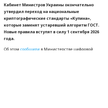
Кабинет Министров Украины окончательно
утвердил переход на национальные
криптографические стандарты «Купина»,
которые заменят устаревший алгоритм ГОСТ.
Новые правила вступят в силу 1 сентября 2026
года.
Об этом
сообщили
в Министерстве цифровой
трансформации.
«Купина» — украинский криптографический
алгоритм, который будет использоваться для
защиты квалифицированных электронных
подписей (КЭП).
Что изменится для пользователей