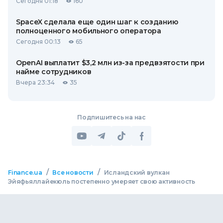
Сегодня 01:18
160
SpaceX сделала еще один шаг к созданию
полноценного мобильного оператора
Сегодня 00:13
65
OpenAI выплатит $3,2 млн из-за предвзятости при
найме сотрудников
Вчера 23:34
35
Подпишитесь на нас
/
/
Finance.ua
Все новости
Исландский вулкан
Эйяфьяллайекюль постепенно умеряет свою активность