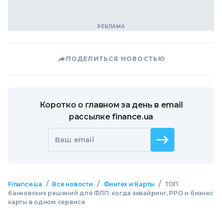
ПОДЕЛИТЬСЯ НОВОСТЬЮ
Коротко о главном за день в email
рассылке finance.ua
Ваш email
/
/
/
Finance.ua
Все новости
Финтех и Карты
ТОП
банковских решений для ФЛП: когда эквайринг, РРО и бизнес
карты в одном сервисе