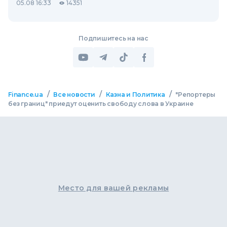
05.08 16:33
14351
Подпишитесь на нас
/
/
/
Finance.ua
Все новости
Казна и Политика
"Репортеры
без границ" приедут оценить свободу слова в Украине
Место для вашей рекламы