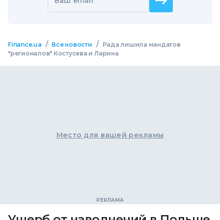
Ваш email
/
/
Finance.ua
Все новости
Рада лишила мандатов
"регионалов" Костусева и Ларина
Место для вашей рекламы
Ущерб от наводнений в Польше