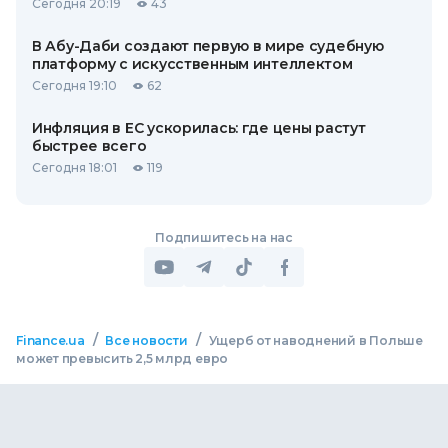
Сегодня 20:19
43
В Абу-Даби создают первую в мире судебную
платформу с искусственным интеллектом
Сегодня 19:10
62
Инфляция в ЕС ускорилась: где цены растут
быстрее всего
Сегодня 18:01
119
Подпишитесь на нас
/
/
Finance.ua
Все новости
Ущерб от наводнений в Польше
может превысить 2,5 млрд евро