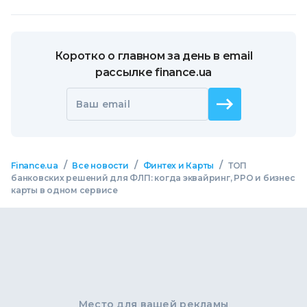
Коротко о главном за день в email
рассылке finance.ua
Ваш email
/
/
/
Finance.ua
Все новости
Финтех и Карты
ТОП
банковских решений для ФЛП: когда эквайринг, РРО и бизнес
карты в одном сервисе
Место для вашей рекламы