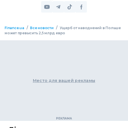
/
/
Finance.ua
Все новости
Ущерб от наводнений в Польше
может превысить 2,5 млрд евро
Место для вашей рекламы