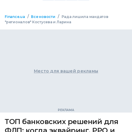
/
/
Finance.ua
Все новости
Рада лишила мандатов
"регионалов" Костусева и Ларина
Место для вашей рекламы
ТОП банковских решений для
ФЛП: когда эквайринг, РРО и