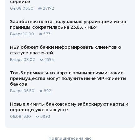
сервисе
04.08 06:50
27172
Заработная плата, получаемая украинцами из-за
границы, сократилась на 23,6% - НБУ
Вчера 10:00
573
НБУ обяжет банки информировать клиентов о
статусе платежей
Вчера 08:02
2594
Топ-5 премиальных карт с привилегиями: какие
преимущества могут получить ныне VIP-клиенты
банков
Вчера 06:50
892
Новые лимиты банков: кому заблокируют карты и
переводы уже в августе
06.08 13:10
3993
Подпишитесь на нас