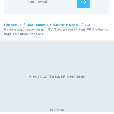
Ваш email
/
/
/
Finance.ua
Все новости
Финтех и Карты
ТОП
банковских решений для ФЛП: когда эквайринг, РРО и бизнес
карты в одном сервисе
Место для вашей рекламы