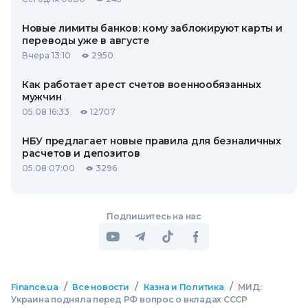
Новые лимиты банков: кому заблокируют карты и
переводы уже в августе
Вчера 13:10
2950
Как работает арест счетов военнообязанных
мужчин
05.08 16:33
12707
НБУ предлагает новые правила для безналичных
расчетов и депозитов
05.08 07:00
3296
Подпишитесь на нас
/
/
/
Finance.ua
Все новости
Казна и Политика
МИД:
Украина подняла перед РФ вопрос о вкладах СССР