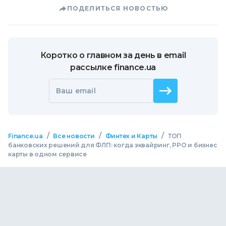
ПОДЕЛИТЬСЯ НОВОСТЬЮ
Коротко о главном за день в email
рассылке finance.ua
Ваш email
/
/
/
Finance.ua
Все новости
Финтех и Карты
ТОП
банковских решений для ФЛП: когда эквайринг, РРО и бизнес
карты в одном сервисе