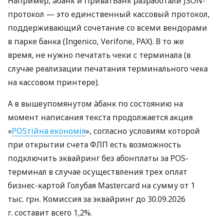
Например, àбанк и ПриватБанк разработали JSON-
протокол — это единственный кассовый протокол,
поддерживающий сочетание со всеми вендорами
в парке банка (Ingenico, Verifone, PAX). В то же
время, не нужно печатать чеки с терминала (в
случае реализации печатания терминального чека
на кассовом принтере).
А в вышеупомянутом àбанк по состоянию на
момент написания текста продолжается акция
«
POSтійна економія
», согласно условиям которой
при открытии счета ФЛП есть возможность
подключить эквайринг без абонплаты за POS-
терминал в случае осуществления трех оплат
бизнес-картой Голубая Mastercard на сумму от 1
тыс. грн. Комиссия за эквайринг до 30.09.2026
г. составит всего 1,2%.