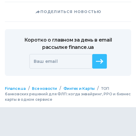
ПОДЕЛИТЬСЯ НОВОСТЬЮ
Коротко о главном за день в email
рассылке finance.ua
Ваш email
/
/
/
Finance.ua
Все новости
Финтех и Карты
ТОП
банковских решений для ФЛП: когда эквайринг, РРО и бизнес
карты в одном сервисе