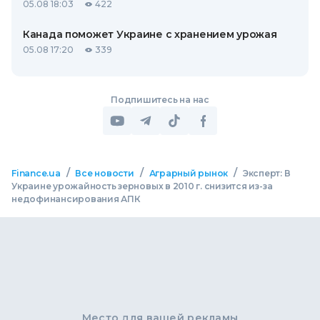
05.08 18:03
422
Канада поможет Украине с хранением урожая
05.08 17:20
339
Подпишитесь на нас
/
/
/
Finance.ua
Все новости
Аграрный рынок
Эксперт: В
Украине урожайность зерновых в 2010 г. снизится из-за
недофинансирования АПК
Место для вашей рекламы