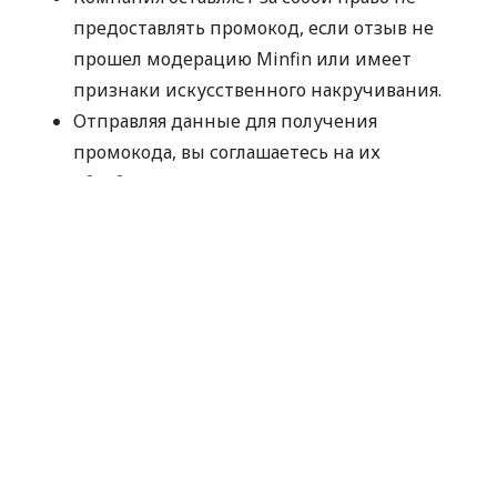
предоставлять промокод, если отзыв не
прошел модерацию Minfin или имеет
признаки искусственного накручивания.
Отправляя данные для получения
промокода, вы соглашаетесь на их
обработку компанией MyCredit
исключительно с целью проверки участия в
акции. Ваши персональные данные не
передаются третьим лицам.
Промокод следует использовать до
30.09.2026.
Спасибо, что выбираете MyCredit и делитесь
своими впечатлениями. Ваше мнение помогает
нам становиться лучше!