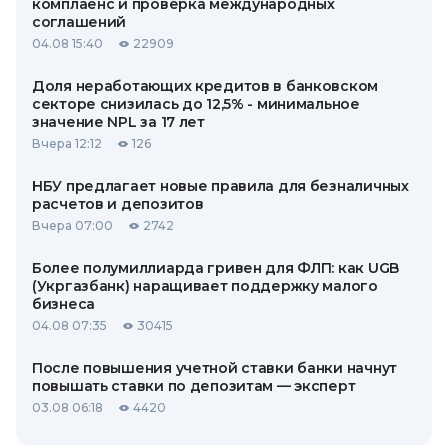
комплаенс и проверка международных
соглашений
04.08 15:40
22909
Доля неработающих кредитов в банковском
секторе снизилась до 12,5% - минимальное
значение NPL за 17 лет
Вчера 12:12
126
НБУ предлагает новые правила для безналичных
расчетов и депозитов
Вчера 07:00
2742
Более полумиллиарда гривен для ФЛП: как UGB
(Укргазбанк) наращивает поддержку малого
бизнеса
04.08 07:35
30415
После повышения учетной ставки банки начнут
повышать ставки по депозитам — эксперт
03.08 06:18
4420