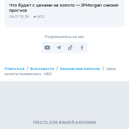
Что будет с ценами на золото — JPMorgan снизил
прогноз
06.07 15:36
603
Подпишитесь на нас
/
/
/
Finance.ua
Все новости
Банковские металлы
Цена
золота понизилась - НБУ
Место для вашей рекламы