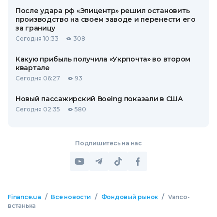
После удара рф «Эпицентр» решил остановить
производство на своем заводе и перенести его
за границу
Сегодня 10:33
308
Какую прибыль получила «Укрпочта» во втором
квартале
Сегодня 06:27
93
Новый пассажирский Boeing показали в США
Сегодня 02:35
580
Подпишитесь на нас
/
/
/
Finance.ua
Все новости
Фондовый рынок
Vanco-
встанька