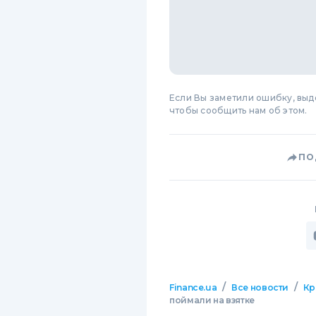
Если Вы заметили ошибку, вы
чтобы сообщить нам об этом.
ПО
/
/
Finance.ua
Все новости
Кр
поймали на взятке