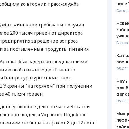
сообщила во вторник пресс-служба
ныне 
ЕЖЕМЕСЯЧНЫЙ ОБЗОР
ПУТЕВО
Сегодн
КЕШБЭКА
СТРАХО
Новые
ужбы, чиновник требовал и получил
ПУТЕВОДИТЕЛИ ПО
ВСЕ СТ
забло
олее 200 тысяч гривен от директора
БАНКОВСКИМ КАРТАМ
уже в
СТРАХО
предприятия за решение вопроса
Вчера 
и за поставленные продукты питания.
ОТЗЫВЫ
КОМПАН
Как р
Артека" был задержан следователями
воен
ДОСТАВ
анию особо важных дел Главного
05.08 1
я Генпрокуратуры совместно с
КОНТАК
НБУ п
 Украины "на горячем" при получении
для б
ее 40 тысяч гривен.
депо
05.08 
ено уголовное дело по части 3 статьи
Минц
головного кодекса Украины. Подобное
пере
шением свободы на срок от 8 до 12 лет с
«еАкц