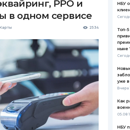
эквайринг, РРО и
НБУ 
клиен
ы в одном сервисе
Сегодн
 Карты
2534
Топ-5
приви
преим
ныне 
Сегодн
Новые
забло
уже в
Вчера 
Как р
воен
05.08 1
НБУ п