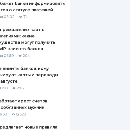
обяжет банки информировать
тов о статусе платежей
я 08:02
71
 премиальных карт с
легиями: какие
ущества могут получить
VIP-клиенты банков
я 06:50
204
 лимиты банков: кому
кируют карты и переводы
 августе
13:10
2912
аботает арест счетов
нообязанных мужчин
6:33
12623
редлагает новые правила