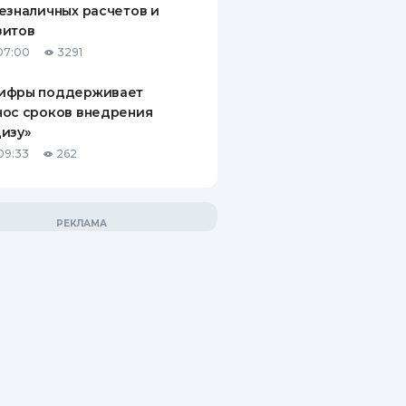
езналичных расчетов и
зитов
07:00
3291
ифры поддерживает
нос сроков внедрения
изу»
09:33
262