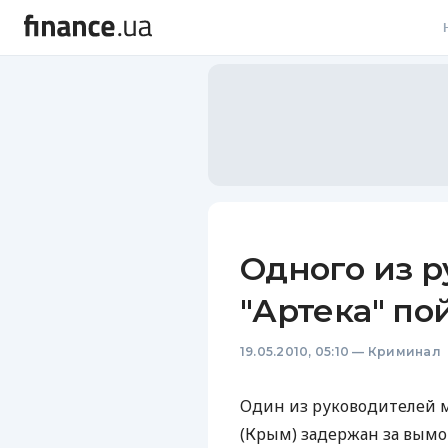
В
В
Л
А
Н
Одного из 
С
"Артека" по
П
19.05.2010, 05:10
—
Криминал
Т
Р
Один из руководителей м
(Крым) задержан за вымо