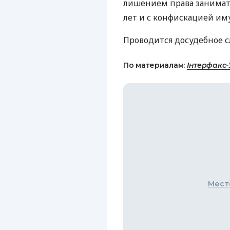
лишением права занимат
лет и с конфискацией им
Проводится досудебное с
По материалам:
Інтерфакс-
Мест