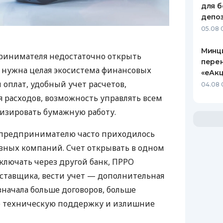
для б
депо
05.08 
Минц
ринимателя недостаточно открыть
пере
у нужна целая экосистема финансовых
«еАкц
 оплат, удобный учет расчетов,
04.08 
 расходов, возможность управлять всем
изировать бумажную работу.
д предпринимателю часто приходилось
азных компаний. Счет открывать в одном
ключать через другой банк, ПРРО
оставщика, вести учет — дополнительная
значала больше договоров, больше
ю техническую поддержку и излишние