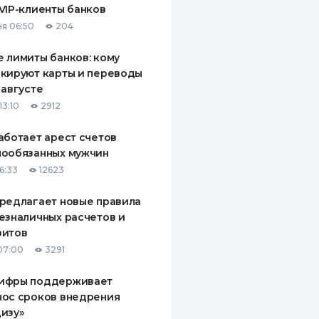
VIP-клиенты банков
ДИТЕЛИ ПО
я 06:50
204
ВАНИЮ
 лимиты банков: кому
РАХОВЫЕ ПОЛИСЫ
кируют карты и переводы
 августе
ВЫЕ КОМПАНИИ
13:10
2912
 О СТРАХОВЫХ
ИЯХ
аботает арест счетов
нообязанных мужчин
КА И ОПЛАТА
6:33
12623
ТЫ
редлагает новые правила
езналичных расчетов и
зитов
07:00
3291
ифры поддерживает
нос сроков внедрения
изу»