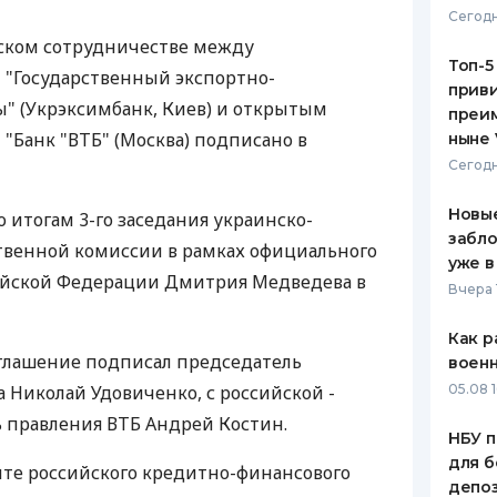
Сегодн
ЕЖЕМЕСЯЧНЫЙ ОБЗОР
ПУТЕВО
ском сотрудничестве между
КЕШБЭКА
СТРАХО
Топ-5
"Государственный экспортно-
приви
ПУТЕВОДИТЕЛИ ПО
ВСЕ СТ
" (Укрэксимбанк, Киев) и открытым
преим
БАНКОВСКИМ КАРТАМ
Банк "ВТБ" (Москва) подписано в
ныне 
СТРАХО
Сегодн
ОТЗЫВЫ
КОМПАН
Новые
 итогам 3-го заседания украинско-
забло
твенной комиссии в рамках официального
ДОСТАВ
уже в
ийской Федерации Дмитрия Медведева в
Вчера 
КОНТАК
Как р
оглашение подписал председатель
воен
 Николай Удовиченко, с российской -
05.08 1
 правления ВТБ Андрей Костин.
НБУ п
для б
айте российского кредитно-финансового
депо