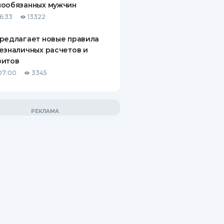
нообязанных мужчин
6:33
13322
редлагает новые правила
езналичных расчетов и
зитов
07:00
3345