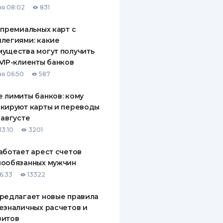
я 08:02
831
ДИТЕЛИ ПО
ВАНИЮ
 премиальных карт с
легиями: какие
РАХОВЫЕ ПОЛИСЫ
ущества могут получить
VIP-клиенты банков
ВЫЕ КОМПАНИИ
я 06:50
587
 О СТРАХОВЫХ
ИЯХ
 лимиты банков: кому
кируют карты и переводы
КА И ОПЛАТА
 августе
13:10
3201
ТЫ
аботает арест счетов
нообязанных мужчин
6:33
13322
редлагает новые правила
езналичных расчетов и
зитов