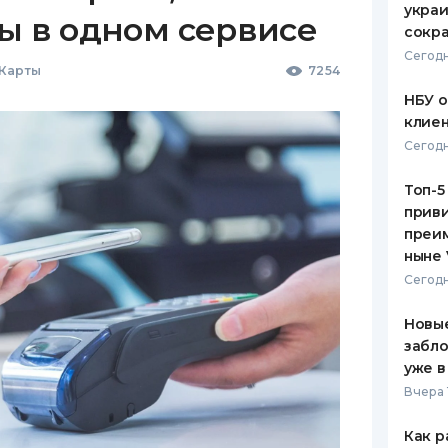
украи
ы в одном сервисе
сокра
Сегодн
 Карты
7254
НБУ 
клиен
Сегодн
Топ-5
приви
преим
ныне 
Сегодн
Новые
забло
уже в
Вчера 
Как р