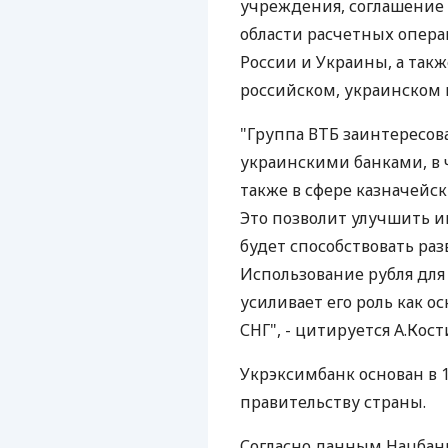
учреждения, соглашение
области расчетных опера
России и Украины, а так
российском, украинском
"Группа ВТБ заинтересов
украинскими банками, в ч
также в сфере казначейс
Это позволит улучшить 
будет способствовать ра
Использование рубля дл
усиливает его роль как 
СНГ", - цитируется А.Кос
Укрэксимбанк основан в 1
правительству страны.
Согласно данным Нацбанк