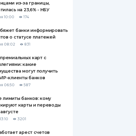
нцами из-за границы,
тилась на 23,6% - НБУ
я 10:00
174
обяжет банки информировать
тов о статусе платежей
я 08:02
831
 премиальных карт с
легиями: какие
ущества могут получить
VIP-клиенты банков
я 06:50
587
 лимиты банков: кому
кируют карты и переводы
 августе
13:10
3201
аботает арест счетов