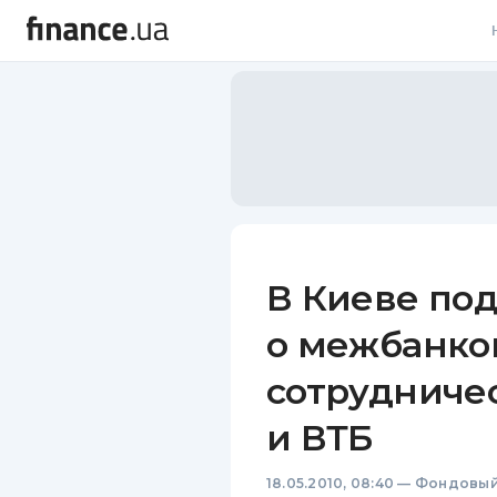
В
В
Л
А
Н
В Киеве по
С
о межбанко
П
сотрудниче
Т
и ВТБ
Р
18.05.2010, 08:40
—
Фондовый