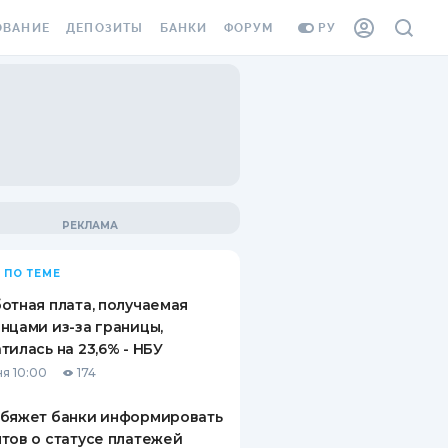
ОВАНИЕ
ДЕПОЗИТЫ
БАНКИ
ФОРУМ
РУ
ВСЕ ДЕПОЗИТЫ
ВСЕ БАНКИ
ВАНИЕ ЖИЛЬЯ ОТ
ДЕПОЗИТЫ В USD
ОТЗЫВЫ О БАНКАХ
И ШАХЕДОВ
ДЕПОЗИТЫ В EUR
МИКРОФИНАНСОВЫЕ
АХОВКА ЗАГРАНИЦУ
ОРГАНИЗАЦИИ
БОНУС К ДЕПОЗИТАМ
ОТЗЫВЫ ОБ МФО
УСЛОВИЯ АКЦИИ
Я КАРТА
 ПО ТЕМЕ
ВОПРОСЫ И ОТВЕТЫ
ОННАЯ ВИНЬЕТКА
отная плата, получаемая
ДЕПОЗИТНЫЙ КАЛЬКУЛЯТОР
нцами из-за границы,
Я СОТРУДНИКОВ
тилась на 23,6% - НБУ
ПУТЕВОДИТЕЛИ ПО
я 10:00
174
SSISTANCE
СБЕРЕЖЕНИЯМ
обяжет банки информировать
ВАНИЕ ОТ
тов о статусе платежей
ТНЫХ СЛУЧАЕВ