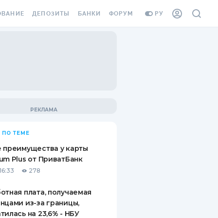
ОВАНИЕ
ДЕПОЗИТЫ
БАНКИ
ФОРУМ
РУ
ВСЕ ДЕПОЗИТЫ
ВСЕ БАНКИ
ВАНИЕ ЖИЛЬЯ ОТ
ДЕПОЗИТЫ В USD
ОТЗЫВЫ О БАНКАХ
И ШАХЕДОВ
ДЕПОЗИТЫ В EUR
МИКРОФИНАНСОВЫЕ
АХОВКА ЗАГРАНИЦУ
ОРГАНИЗАЦИИ
БОНУС К ДЕПОЗИТАМ
ОТЗЫВЫ ОБ МФО
УСЛОВИЯ АКЦИИ
Я КАРТА
 ПО ТЕМЕ
ВОПРОСЫ И ОТВЕТЫ
ОННАЯ ВИНЬЕТКА
 преимущества у карты
ДЕПОЗИТНЫЙ КАЛЬКУЛЯТОР
um Plus от ПриватБанк
Я СОТРУДНИКОВ
16:33
278
ПУТЕВОДИТЕЛИ ПО
SSISTANCE
СБЕРЕЖЕНИЯМ
отная плата, получаемая
нцами из-за границы,
ВАНИЕ ОТ
тилась на 23,6% - НБУ
ТНЫХ СЛУЧАЕВ