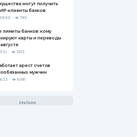
ущества могут получить
VIP-клиенты банков
06:50
789
 лимиты банков: кому
кируют карты и переводы
 августе
3:10
3613
аботает арест счетов
нообязанных мужчин
6:33
14181