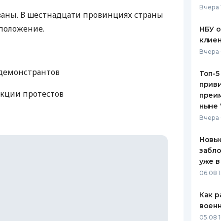
Вчера 
ваны. В шестнадцати провинциях страны
ЕЖЕМЕСЯЧНЫЙ ОБЗОР
ПУТЕВО
КЕШБЭКА
СТРАХО
положение.
НБУ 
клиен
ПУТЕВОДИТЕЛИ ПО
ВСЕ СТ
Вчера 
БАНКОВСКИМ КАРТАМ
СТРАХО
 демонстрантов
Топ-5
приви
ОТЗЫВЫ
акции протестов
КОМПАН
преим
ныне 
ДОСТАВ
Вчера 
КОНТАК
Новые
забло
уже в
06.08 1
Как р
воен
05.08 1