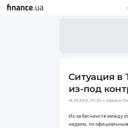
В
В
Л
А
Н
Ситуация в
С
из-под конт
П
18.05.2010, 07:20
—
Казна и П
Т
Р
Из-за бесчинств между о
неделю, по официальным