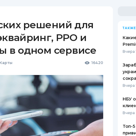
ских решений для
ТАКЖЕ
эквайринг, РРО и
Какие
Premi
ы в одном сервисе
Вчера 
 Карты
16420
Зараб
украи
сокра
Вчера 
НБУ 
клиен
Вчера 
Топ-5
приви