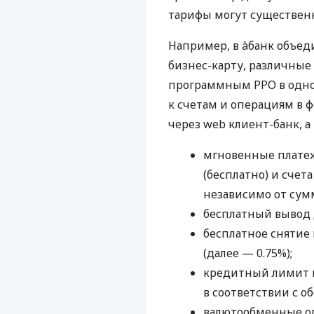
тарифы могут существенн
Например, в àбанк объед
бизнес-карту, различные
программным РРО в одном
к счетам и операциям в ф
через web клиент-банк, а
мгновенные платеж
(бесплатно) и счета
независимо от сум
бесплатный вывод 
бесплатное снятие 
(далее — 0.75%);
кредитный лимит н
в соответствии с о
валютообменные оп