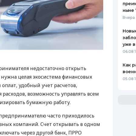
преим
ныне 
Вчера 
Новые
забло
уже в
06.08 1
Как р
ринимателя недостаточно открыть
воен
у нужна целая экосистема финансовых
05.08 1
 оплат, удобный учет расчетов,
 расходов, возможность управлять всем
изировать бумажную работу.
д предпринимателю часто приходилось
азных компаний. Счет открывать в одном
ключать через другой банк, ПРРО