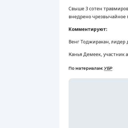
Свыше 3 сотен травмиро
внедрено чрезвычайное 
Комментируют:
Венг Тоджиракан, лидер
Канья Демеек, участник 
По материалам:
УБР