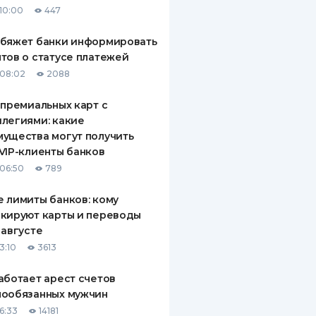
10:00
447
ДИТЕЛИ ПО
ВАНИЮ
обяжет банки информировать
тов о статусе платежей
РАХОВЫЕ ПОЛИСЫ
08:02
2088
ВЫЕ КОМПАНИИ
 премиальных карт с
легиями: какие
 О СТРАХОВЫХ
ИЯХ
ущества могут получить
VIP-клиенты банков
КА И ОПЛАТА
06:50
789
ТЫ
 лимиты банков: кому
кируют карты и переводы
 августе
3:10
3613
аботает арест счетов
нообязанных мужчин
6:33
14181