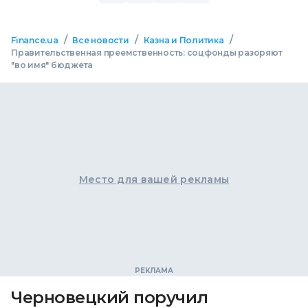
/
/
/
Finance.ua
Все новости
Казна и Политика
Правительственная преемственность: соцфонды разоряют
"во имя" бюджета
Место для вашей рекламы
Черновецкий поручил