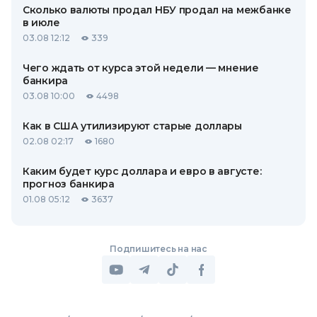
Сколько валюты продал НБУ продал на межбанке
в июле
03.08 12:12
339
Чего ждать от курса этой недели — мнение
банкира
03.08 10:00
4498
Как в США утилизируют старые доллары
02.08 02:17
1680
Каким будет курс доллара и евро в августе:
прогноз банкира
01.08 05:12
3637
Подпишитесь на нас