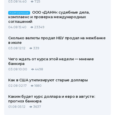
03.08 14:40
725
ООО «ДАНН»: судебные дела,
ПАРТНЕРСКАЯ
комплаенс и проверка международных
соглашений
04.08 15:40
23349
Сколько валюты продал НБУ продал на межбанке
в июле
03.08 12:12
339
Чего ждать от курса этой недели — мнение
банкира
03.08 10:00
4498
Как в США утилизируют старые доллары
02.08 02:17
1680
Каким будет курс доллара и евро в августе:
прогноз банкира
01.08 05:12
3637