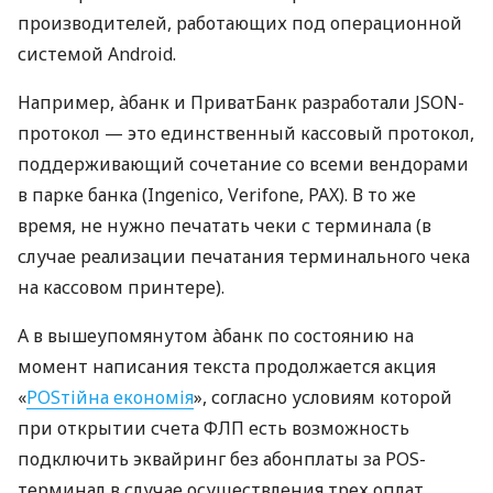
производителей, работающих под операционной
системой Android.
Например, àбанк и ПриватБанк разработали JSON-
протокол — это единственный кассовый протокол,
поддерживающий сочетание со всеми вендорами
в парке банка (Ingenico, Verifone, PAX). В то же
время, не нужно печатать чеки с терминала (в
случае реализации печатания терминального чека
на кассовом принтере).
А в вышеупомянутом àбанк по состоянию на
момент написания текста продолжается акция
«
POSтійна економія
», согласно условиям которой
при открытии счета ФЛП есть возможность
подключить эквайринг без абонплаты за POS-
терминал в случае осуществления трех оплат