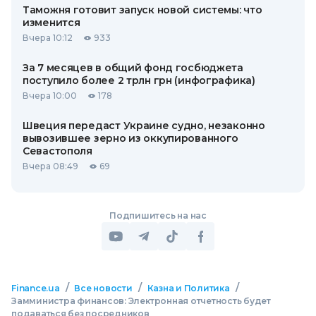
Таможня готовит запуск новой системы: что
изменится
Вчера 10:12
933
За 7 месяцев в общий фонд госбюджета
поступило более 2 трлн грн (инфографика)
Вчера 10:00
178
Швеция передаст Украине судно, незаконно
вывозившее зерно из оккупированного
Севастополя
Вчера 08:49
69
Подпишитесь на нас
/
/
/
Finance.ua
Все новости
Казна и Политика
Замминистра финансов: Электронная отчетность будет
подаваться без посредников