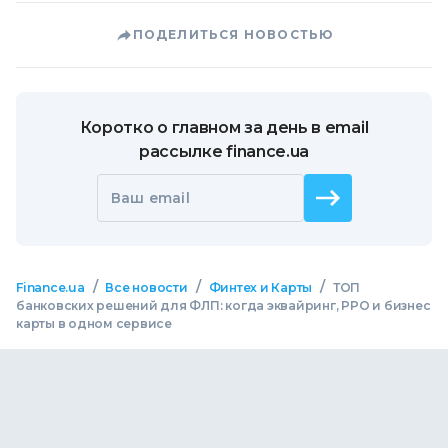
ПОДЕЛИТЬСЯ НОВОСТЬЮ
Коротко о главном за день в email
рассылке finance.ua
Ваш email
/
/
/
Finance.ua
Все новости
Финтех и Карты
ТОП
банковских решений для ФЛП: когда эквайринг, РРО и бизнес
карты в одном сервисе