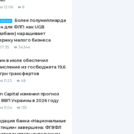
зит
я 12:06
8
Более полумиллиарда
ЕРСКАЯ
н для ФЛП: как UGB
азбанк) наращивает
ержку малого бизнеса
07:35
34344
ин в июле обеспечил
исление из госбюджета 19,6
грн трансфертов
я 11:23
48
n Capital изменил прогноз
 ВВП Украины в 2026 году
я 11:04
135
идация банка «Национальные
стиции» завершена: ФГВФЛ