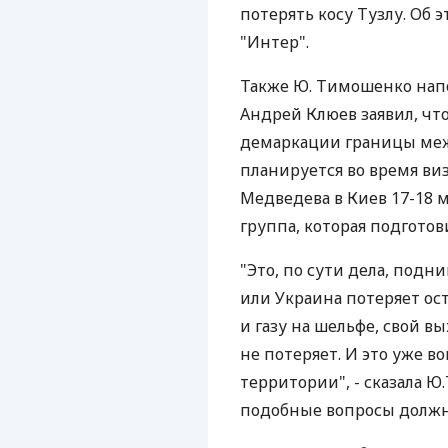
потерять косу Тузлу. Об э
"Интер".
Также Ю. Тимошенко нап
Андрей Клюев заявил, чт
демаркации границы меж
планируется во время ви
Медведева в Киев 17-18 м
группа, которая подгото
"Это, по сути дела, подн
или Украина потеряет ос
и газу на шельфе, свой в
не потеряет. И это уже в
территории", - сказала Ю
подобные вопросы должн