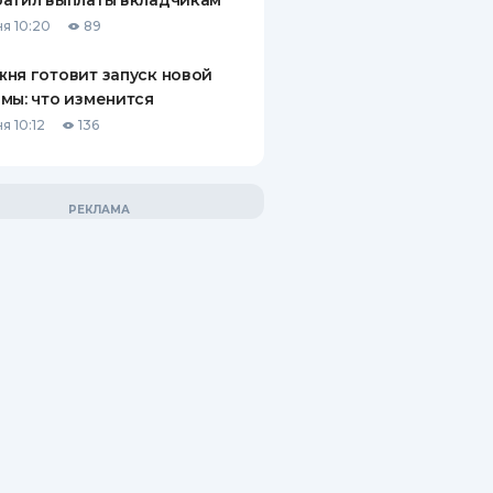
атил выплаты вкладчикам
я 10:20
89
ня готовит запуск новой
мы: что изменится
я 10:12
136