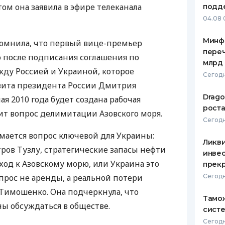
том она заявила в эфире телеканала
подд
ЕЖЕМЕСЯЧНЫЙ ОБЗОР
ПУТЕВО
04.08 
КЕШБЭКА
СТРАХО
Минф
омнила, что первый вице-премьер
ПУТЕВОДИТЕЛИ ПО
ВСЕ СТ
переч
о после подписания соглашения по
БАНКОВСКИМ КАРТАМ
млрд 
СТРАХО
ду Россией и Украиной, которое
Сегодн
зита президента России Дмитрия
ОТЗЫВЫ
КОМПАН
Drago
ая 2010 года будет создана рабочая
роста
вит вопрос делимитации Азовского моря.
ДОСТАВ
Сегодн
имается вопрос ключевой для Украины:
КОНТАК
Ликв
тров Тузлу, стратегические запасы нефти
инве
ыход к Азовскому морю, или Украина это
прекр
опрос не аренды, а реальной потери
Сегодн
.Тимошенко. Она подчеркнула, что
Тамож
ы обсуждаться в обществе.
систе
Сегодн