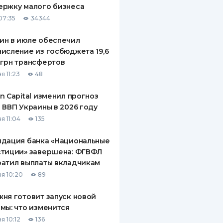
ержку малого бизнеса
ДИТЕЛИ ПО
07:35
34344
ВАНИЮ
ин в июле обеспечил
РАХОВЫЕ ПОЛИСЫ
исление из госбюджета 19,6
грн трансфертов
ВЫЕ КОМПАНИИ
я 11:23
48
 О СТРАХОВЫХ
ИЯХ
n Capital изменил прогноз
 ВВП Украины в 2026 году
КА И ОПЛАТА
я 11:04
135
ТЫ
идация банка «Национальные
стиции» завершена: ФГВФЛ
атил выплаты вкладчикам
я 10:20
89
ня готовит запуск новой
мы: что изменится
я 10:12
136