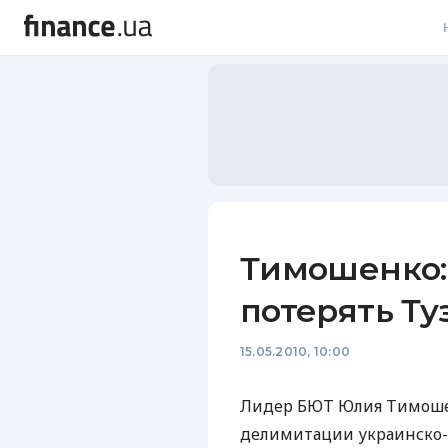
В
В
Л
А
Н
Тимошенко:
С
потерять Ту
П
15.05.2010, 10:00
Т
Р
Лидер БЮТ Юлия Тимошенк
делимитации украинско-