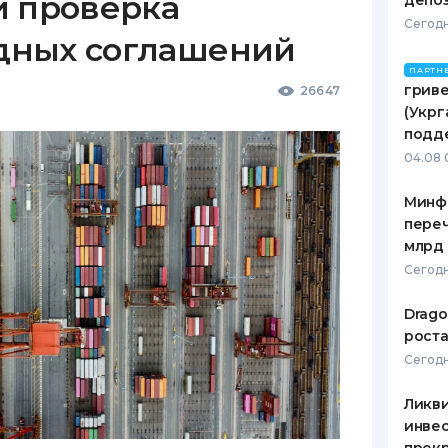
и проверка
депо
Сегодн
дных соглашений
ПАРТН
гриве
26647
(Укрг
подд
04.08 
Минф
переч
млрд 
Сегодн
Drago
роста
Сегодн
Ликв
инве