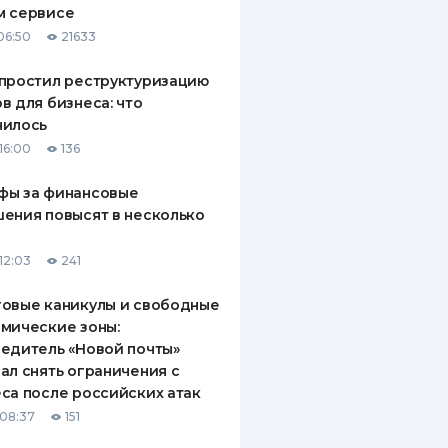
м сервисе
ДИТЕЛИ ПО
06:50
21633
ВАНИЮ
простил реструктуризацию
РАХОВЫЕ ПОЛИСЫ
в для бизнеса: что
нилось
ВЫЕ КОМПАНИИ
16:00
136
 О СТРАХОВЫХ
ИЯХ
фы за финансовые
ения повысят в несколько
КА И ОПЛАТА
12:03
241
ТЫ
овые каникулы и свободные
мические зоны:
едитель «Новой почты»
ал снять ограничения с
са после российских атак
08:37
151