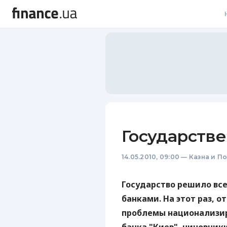
В
В
Л
А
Н
Государств
С
14.05.2010, 09:00
—
Казна и П
П
Т
Государство решило вс
банками. На этот раз, 
Р
проблемы национализир