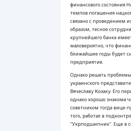
финансового состояния Н
темпов погашения нацко
связано с проведением и
образом, тесное сотрудн
крупнейшего банка имеет
маловероятно, что финан
ближайшие годы будет си
предприятия.
Однако решать проблемы 
украинского представител
Вячеславу Козаку. Его пе
однако хорошо знакома ч
советником тогда вице-п
того, работал в подконт
"Укрподшипник". Еще в с