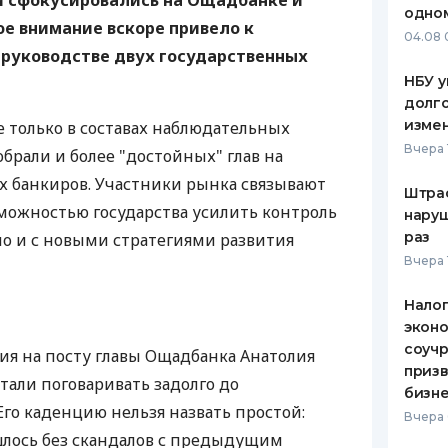
ки сфокусировались на Ощадбанке и
одно
е внимание вскоре привело к
ЕЖЕМЕСЯЧНЫЙ ОБЗОР
ПУТЕВО
04.08 
КЕШБЭКА
СТРАХО
 руководстве двух государственных
НБУ у
ПУТЕВОДИТЕЛИ ПО
ВСЕ СТ
долго
БАНКОВСКИМ КАРТАМ
изме
 только в составах наблюдательных
СТРАХО
Вчера 
брали и более "достойных" глав на
ОТЗЫВЫ
х банкиров. Участники рынка связывают
КОМПАН
Штра
зможностью государства усилить контроль
наруш
ДОСТАВ
раз
о и с новыми стратегиями развития
Вчера 
КОНТАК
Налог
эконо
соучр
ния на посту главы Ощадбанка Анатолия
призв
стали поговаривать задолго до
бизне
Его каденцию нельзя назвать простой:
Вчера 
шлось без скандалов с предыдущим