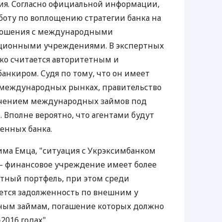
я. Согласно официальной информации,
аботу по воплощению стратегии банка на
тношения с международными
ционными учреждениями. В экспертных
ко считается авторитетным и
нкиром. Судя по тому, что он имеет
 международных рынках, правительство
ечением международных займов под
 Вполне вероятно, что агентами будут
венных банка.
дима Емца, "ситуация с Укрэксимбанком
– финансовое учреждение имеет более
тный портфель, при этом среди
ается задолженность по внешним у
ным займам, погашение которых должно
2016 годах".