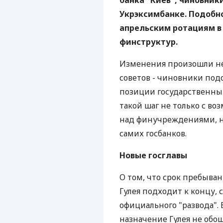
банка "Киев", чиновни
Укрэксимбанке. Подобно
апрельским ротациям в
финструктур.
Изменения произошли не
советов - чиновники подо
позиции государственны
такой шаг не только с во
над финучреждениями, н
самих госбанков.
Новые госглавы
О том, что срок пребыва
Гулея подходит к концу, 
официального "развода". 
назначение Гулея не обо