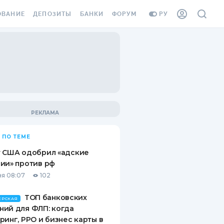
ОВАНИЕ
ДЕПОЗИТЫ
БАНКИ
ФОРУМ
РУ
ВСЕ ДЕПОЗИТЫ
ВСЕ БАНКИ
ВАНИЕ ЖИЛЬЯ ОТ
ДЕПОЗИТЫ В USD
ОТЗЫВЫ О БАНКАХ
И ШАХЕДОВ
ДЕПОЗИТЫ В EUR
МИКРОФИНАНСОВЫЕ
АХОВКА ЗАГРАНИЦУ
ОРГАНИЗАЦИИ
БОНУС К ДЕПОЗИТАМ
ОТЗЫВЫ ОБ МФО
УСЛОВИЯ АКЦИИ
Я КАРТА
 ПО ТЕМЕ
ВОПРОСЫ И ОТВЕТЫ
ОННАЯ ВИНЬЕТКА
т США одобрил «адские
ДЕПОЗИТНЫЙ КАЛЬКУЛЯТОР
ии» против рф
Я СОТРУДНИКОВ
я 08:07
102
ПУТЕВОДИТЕЛИ ПО
SSISTANCE
СБЕРЕЖЕНИЯМ
ТОП банковских
ЕРСКАЯ
ий для ФЛП: когда
ВАНИЕ ОТ
ринг, РРО и бизнес карты в
ТНЫХ СЛУЧАЕВ