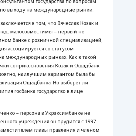
онсультантом государства по вопросам
и по выходу на международные рынки.
заключается в том, что Вячеслав Козак и
ляд, малосовместимы – первый не
мном банке с розничной специализацией,
одня ассоциируется со статусом
 на международных рынках. Как в такой
очки соприкосновения Козак и Ощадбанк
Вероятно, наилучшим вариантом была бы
ализация Ощадбанка. Но выберет ли
ития госбанка государство в лице
ченко – персона в Укрэксимбанке не
твенного учреждения он трудится с 1997
ся заместителем главы правления и членом