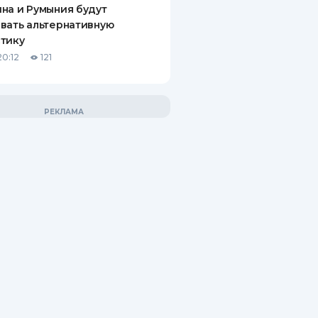
на и Румыния будут
вать альтернативную
тику
20:12
121