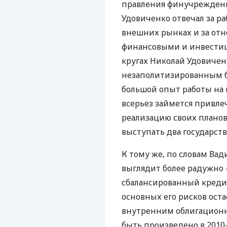
правления финучреждени
Удовиченко отвечал за р
внешних рынках и за о
финансовыми и инвести
кругах Николай Удовичен
незаполитизированным ба
большой опыт работы на
всерьез займется привл
реализацию своих планов.
выступать два государст
К тому же, по словам Ва
выглядит более радужно 
сбалансированный креди
основных его рисков ост
внутренним облигацион
быть произведено в 2010-