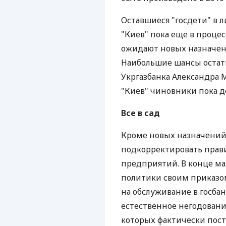
Оставшиеся "госдети" в л
"Киев" пока еще в проце
ожидают новых назначени
Наибольшие шансы остать
Укргазбанка Александра 
"Киев" чиновники пока д
Все в сад
Кроме новых назначений 
подкорректировать прави
предприятий. В конце м
политики своим приказо
на обслуживание в госба
естественное негодовани
которых фактически пос