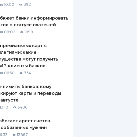
я 10:00
392
ДИТЕЛИ ПО
ВАНИЮ
обяжет банки информировать
тов о статусе платежей
РАХОВЫЕ ПОЛИСЫ
я 08:02
1899
ВЫЕ КОМПАНИИ
 премиальных карт с
легиями: какие
 О СТРАХОВЫХ
ИЯХ
ущества могут получить
VIP-клиенты банков
КА И ОПЛАТА
я 06:50
734
ТЫ
 лимиты банков: кому
кируют карты и переводы
 августе
13:10
3406
аботает арест счетов
нообязанных мужчин
6:33
13887