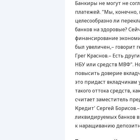
Банкиры не могут не со
платежей. "Мы, конечно,
целесообразно ли перек
банков на здоровые? Сей
финансирование экономик
был увеличен,– говорит 
Грег Краснов.– Есть друг
НБУ или средств МВФ". 
повысить доверие вкладч
это придаст вкладчикам у
такого оттока средств, ка
считает заместитель пре
Кредит' Сергей Борисов.–
ликвидируемых банков вы
к наращиванию депозитн