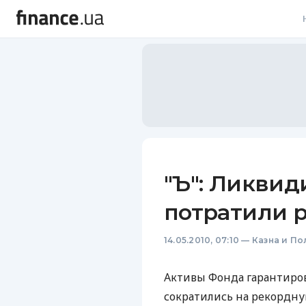
В
В
Л
А
Н
"Ъ": Ликви
С
потратили 
П
14.05.2010, 07:10
—
Казна и По
Т
Р
Активы Фонда гарантиров
сократились на рекордную