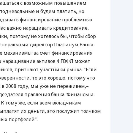
глашаться с возможным повышением
 подневольные и будем платить, но
ладывать финансирование проблемных
час важно наращивать кредитование,
и, поэтому не хотелось бы, чтобы сбор
генеральный директор Платинум Банка
ие механизмы: за счет финансирования
Но наращивание активов ФГВФЛ может
иков, признают участники рынка. "Если
веренности, то это хорошо, потому что
к в 2008 году, мы уже не переживем,–
дседателя правления банка 'Финансы и
 К тому же, если всем вкладчикам
платят их деньги, это послужит толчком
ых портфелей".