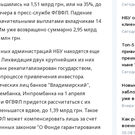
ьшились на 1,51 млрд грн, или на 35%, до
Сегодн
ЕЖЕМЕСЯЧНЫЙ ОБЗОР
ПУТЕВО
 вчера в пресс-службе ФГВФЛ. Падение
КЕШБЭКА
СТРАХО
НБУ 
значительными выплатами вкладчикам 14
клиен
ПУТЕВОДИТЕЛИ ПО
ВСЕ СТ
Им уже возвращено суммарно 2,95 млрд
Сегодн
БАНКОВСКИМ КАРТАМ
 млн грн.
СТРАХО
Топ-5
ных администраций НБУ находятся еще
приви
ОТЗЫВЫ
КОМПАН
преим
. Ликвидация двух крупнейших из них
ныне 
анк рекапитализирован государством,
ДОСТАВ
Сегодн
в процессе привлечения инвестора.
КОНТАК
ических лиц банков "Владимирский",
Новые
забло
Зембанка, Инпромбанка на 1 апреля
уже в
сли ФГВФЛ придется рассчитаться с их
Вчера 
еньшатся вдвое, до 1,39 млрд грн. Такое
ФЛ может компенсировать лишь за счет
Как р
воен
енных законом "О Фонде гарантирования
05.08 1