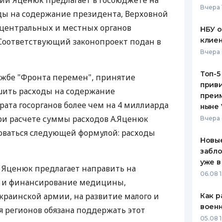
ий Яценюк предлагает в госбюджете на
Вчера 
оды на содержание президента, Верховной
ЕЖЕМЕСЯЧНЫЙ ОБЗОР
ПУТЕВО
КЕШБЭКА
СТРАХО
 центральных и местных органов
НБУ 
клиен
Соответствующий законопроект подан в
ПУТЕВОДИТЕЛИ ПО
ВСЕ СТ
Вчера 
БАНКОВСКИМ КАРТАМ
СТРАХО
Топ-5
ужбе "Фронта перемен", принятие
приви
ОТЗЫВЫ
шить расходы на содержание
КОМПАН
преим
ата госорганов более чем на 4 миллиарда
ныне 
ДОСТАВ
ри расчете суммы расходов А.Яценюк
Вчера 
оваться следующей формулой: расходы
КОНТАК
Новые
забло
уже в
 Яценюк предлагает направить на
06.08 1
 и финансирование медицины,
украинской армии, на развитие малого и
Как р
воен
я регионов обязана поддержать этот
05.08 1