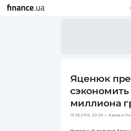
В
В
Л
А
Н
Яценюк пре
С
сэкономить 
П
миллиона г
Т
13.05.2010, 20:20
—
Казна и П
Р