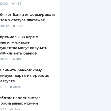
10:00
483
ДИТЕЛИ ПО
ВАНИЮ
обяжет банки информировать
тов о статусе платежей
РАХОВЫЕ ПОЛИСЫ
08:02
2162
ВЫЕ КОМПАНИИ
 премиальных карт с
легиями: какие
 О СТРАХОВЫХ
ИЯХ
ущества могут получить
VIP-клиенты банков
КА И ОПЛАТА
06:50
810
ТЫ
 лимиты банков: кому
кируют карты и переводы
 августе
3:10
3694
аботает арест счетов
нообязанных мужчин
6:33
14225