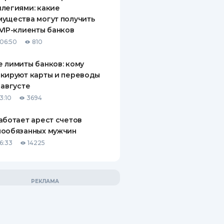
легиями: какие
ущества могут получить
VIP-клиенты банков
06:50
810
 лимиты банков: кому
кируют карты и переводы
 августе
3:10
3694
аботает арест счетов
нообязанных мужчин
6:33
14225