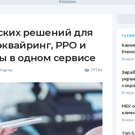
ских решений для
ТАКЖЕ
эквайринг, РРО и
Какие
Premi
ы в одном сервисе
Вчера 
 Карты
17794
Зараб
украи
сокра
Вчера 
НБУ 
клиен
Вчера 
Топ-5