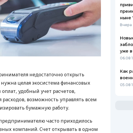
приви
преим
ныне 
Вчера 
Новые
забло
уже в
06.08 1
Как р
ринимателя недостаточно открыть
воен
у нужна целая экосистема финансовых
05.08 1
 оплат, удобный учет расчетов,
 расходов, возможность управлять всем
изировать бумажную работу.
д предпринимателю часто приходилось
азных компаний. Счет открывать в одном