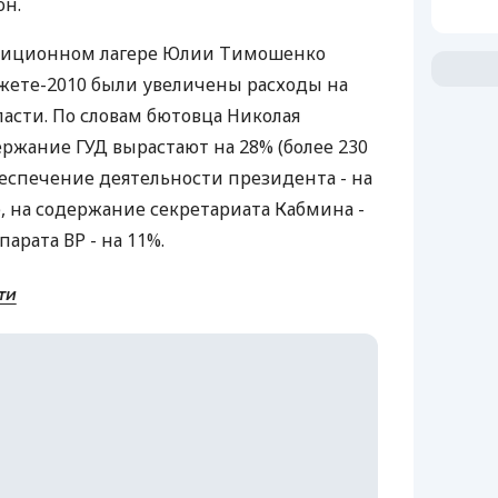
он.
зиционном лагере Юлии Тимошенко
юджете-2010 были увеличены расходы на
ласти. По словам бютовца Николая
ержание ГУД вырастают на 28% (более 230
беспечение деятельности президента - на
, на содержание секретариата Кабмина -
арата ВР - на 11%.
ти