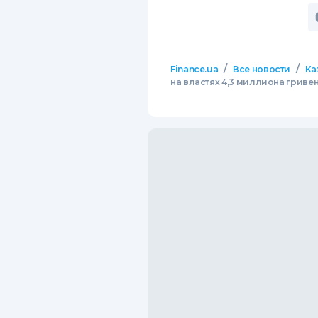
/
/
Finance.ua
Все новости
Ка
на властях 4,3 миллиона гриве