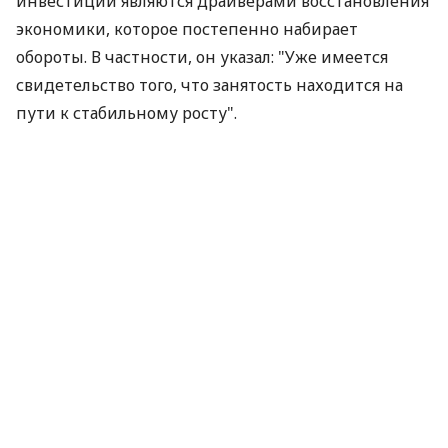
инвестиции являются драйверами восстановления
экономики, которое постепенно набирает
обороты. В частности, он указал: "Уже имеется
свидетельство того, что занятость находится на
пути к стабильному росту".
В минувшее воскресенье обострившиеся опасения
относительно возможного распространения
долгового кризиса в Европе спровоцировали
американских чиновников к принятию решения о
возобновлении валютных свопов с иностранными
центробанками, включая Европейский
центральный банк (ЕЦБ).
Ранее глава Международного валютного фонда
(МВФ) Доминик Стросс-Кан выразил мнение о том,
что нельзя исключить распространения греческого