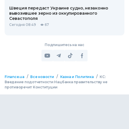
Швеция передаст Украине судно, незаконно
вывозившее зерно из оккупированного
Севастополя
Сегодня 08:49
67
Подпишитесь на нас
/
/
/
Finance.ua
Все новости
Казна и Политика
КС:
Введение подотчетности Нацбанка правительству не
противоречит Конституции