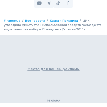
/
/
/
Finance.ua
Все новости
Казна и Политика
ЦИК
утвердила финотчет об использовании средств госбюджета,
выделенных на выборы Президента Украины 2010 г.
Место для вашей рекламы