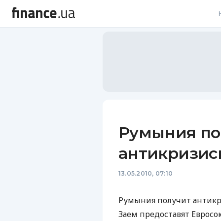
В
В
Л
А
Н
Румыния по
С
антикризис
П
13.05.2010, 07:10
Т
Р
Румыния получит антикр
Заем предоставят Евросою