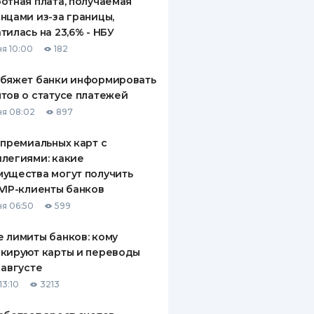
отная плата, получаемая
нцами из-за границы,
тилась на 23,6% - НБУ
я 10:00
182
обяжет банки информировать
тов о статусе платежей
я 08:02
897
 премиальных карт с
легиями: какие
ущества могут получить
VIP-клиенты банков
я 06:50
599
 лимиты банков: кому
кируют карты и переводы
 августе
13:10
3213