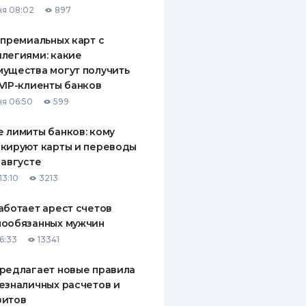
я 08:02
897
ДИТЕЛИ ПО
ВАНИЮ
 премиальных карт с
легиями: какие
РАХОВЫЕ ПОЛИСЫ
ущества могут получить
VIP-клиенты банков
ВЫЕ КОМПАНИИ
я 06:50
599
 О СТРАХОВЫХ
ИЯХ
 лимиты банков: кому
кируют карты и переводы
КА И ОПЛАТА
 августе
13:10
3213
ТЫ
аботает арест счетов
нообязанных мужчин
6:33
13341
редлагает новые правила
езналичных расчетов и
зитов