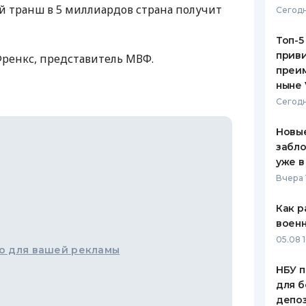
 транш в 5 миллиардов страна получит
Сегодн
ЕЖЕМЕСЯЧНЫЙ ОБЗОР
ПУТЕВО
КЕШБЭКА
СТРАХО
Топ-5
приви
енкс, представитель МВФ.
ПУТЕВОДИТЕЛИ ПО
ВСЕ СТ
преим
БАНКОВСКИМ КАРТАМ
ныне 
СТРАХО
Сегодн
ОТЗЫВЫ
КОМПАН
Новые
забло
ДОСТАВ
уже в
Вчера 
КОНТАК
Как р
воен
05.08 1
о для вашей рекламы
НБУ п
для б
депо