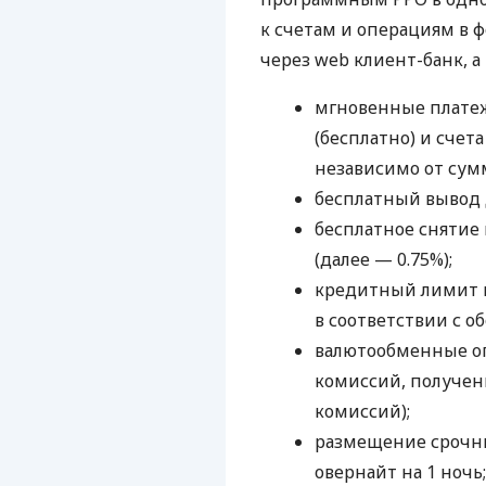
к счетам и операциям в ф
через web клиент-банк, а
мгновенные платеж
(бесплатно) и счета
независимо от сум
бесплатный вывод 
бесплатное снятие 
(далее — 0.75%);
кредитный лимит н
в соответствии с о
валютообменные оп
комиссий, получени
комиссий);
размещение срочны
овернайт на 1 ночь;