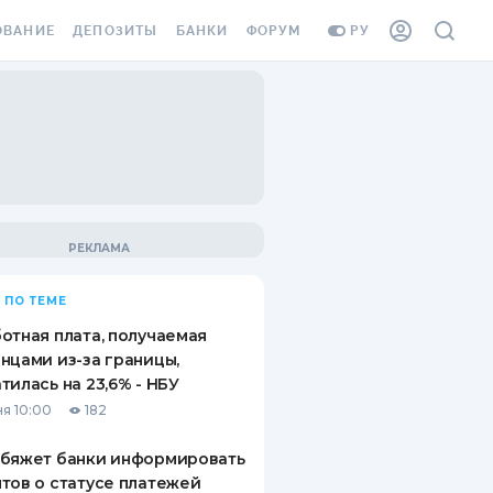
ОВАНИЕ
ДЕПОЗИТЫ
БАНКИ
ФОРУМ
РУ
ВСЕ ДЕПОЗИТЫ
ВСЕ БАНКИ
ВАНИЕ ЖИЛЬЯ ОТ
ДЕПОЗИТЫ В USD
ОТЗЫВЫ О БАНКАХ
И ШАХЕДОВ
ДЕПОЗИТЫ В EUR
МИКРОФИНАНСОВЫЕ
АХОВКА ЗАГРАНИЦУ
ОРГАНИЗАЦИИ
БОНУС К ДЕПОЗИТАМ
ОТЗЫВЫ ОБ МФО
УСЛОВИЯ АКЦИИ
Я КАРТА
 ПО ТЕМЕ
ВОПРОСЫ И ОТВЕТЫ
ОННАЯ ВИНЬЕТКА
отная плата, получаемая
ДЕПОЗИТНЫЙ КАЛЬКУЛЯТОР
нцами из-за границы,
Я СОТРУДНИКОВ
тилась на 23,6% - НБУ
ПУТЕВОДИТЕЛИ ПО
я 10:00
182
SSISTANCE
СБЕРЕЖЕНИЯМ
обяжет банки информировать
ВАНИЕ ОТ
тов о статусе платежей
ТНЫХ СЛУЧАЕВ