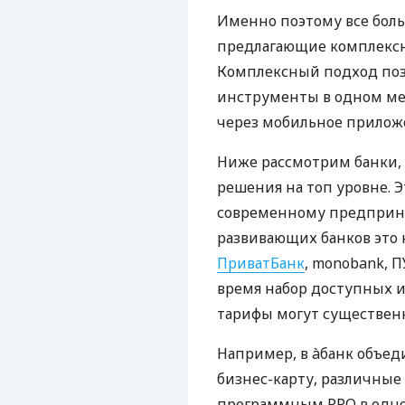
Именно поэтому все бол
предлагающие комплексно
Комплексный подход поз
инструменты в одном мес
через мобильное прилож
Ниже рассмотрим банки,
решения на топ уровне. Э
современному предприни
развивающих банков это 
ПриватБанк
, monobank, П
время набор доступных и
тарифы могут существенн
Например, в àбанк объед
бизнес-карту, различные
программным РРО в одном