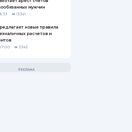
аботает арест счетов
нообязанных мужчин
6:33
13341
редлагает новые правила
езналичных расчетов и
зитов
07:00
3345