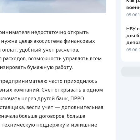
Как р
воен
05.08 1
НБУ п
ринимателя недостаточно открыть
для б
у нужна целая экосистема финансовых
депо
 оплат, удобный учет расчетов,
05.08 
 расходов, возможность управлять всем
изировать бумажную работу.
д предпринимателю часто приходилось
азных компаний. Счет открывать в одном
ключать через другой банк, ПРРО
оставщика, вести учет — дополнительная
значала больше договоров, больше
ю техническую поддержку и излишние