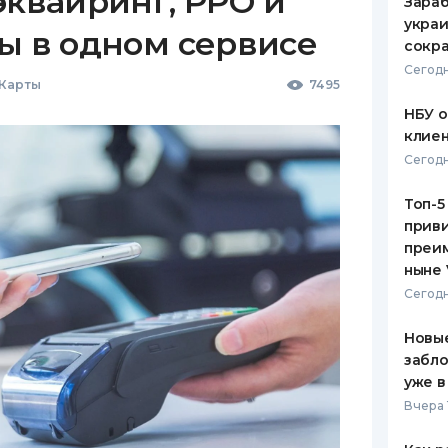
эквайринг, РРО и
Зараб
украи
ы в одном сервисе
сокра
Сегодн
 Карты
7495
НБУ 
клиен
Сегодн
Топ-5
приви
преим
ныне 
Сегодн
Новые
забло
уже в
Вчера 