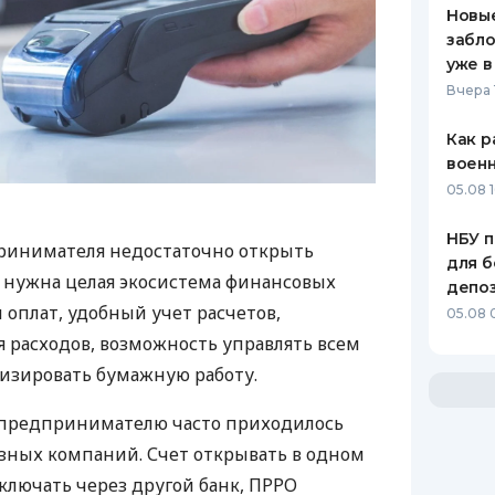
Новые
забло
уже в
Вчера 
Как р
воен
05.08 1
НБУ п
ринимателя недостаточно открыть
для б
у нужна целая экосистема финансовых
депо
 оплат, удобный учет расчетов,
05.08 
 расходов, возможность управлять всем
изировать бумажную работу.
д предпринимателю часто приходилось
азных компаний. Счет открывать в одном
ключать через другой банк, ПРРО