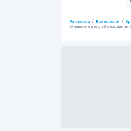
/
/
Finance.ua
Все новости
Кр
Москве по делу об отмывании 