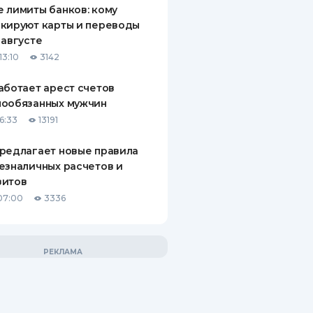
 лимиты банков: кому
кируют карты и переводы
 августе
13:10
3142
аботает арест счетов
нообязанных мужчин
6:33
13191
редлагает новые правила
езналичных расчетов и
зитов
07:00
3336