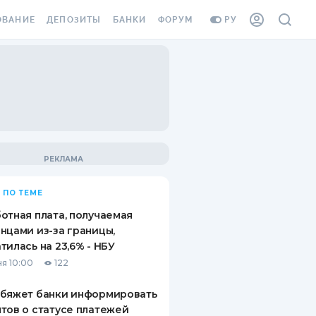
ОВАНИЕ
ДЕПОЗИТЫ
БАНКИ
ФОРУМ
РУ
ВСЕ ДЕПОЗИТЫ
ВСЕ БАНКИ
ВАНИЕ ЖИЛЬЯ ОТ
ДЕПОЗИТЫ В USD
ОТЗЫВЫ О БАНКАХ
И ШАХЕДОВ
ДЕПОЗИТЫ В EUR
МИКРОФИНАНСОВЫЕ
АХОВКА ЗАГРАНИЦУ
ОРГАНИЗАЦИИ
БОНУС К ДЕПОЗИТАМ
ОТЗЫВЫ ОБ МФО
УСЛОВИЯ АКЦИИ
Я КАРТА
 ПО ТЕМЕ
ВОПРОСЫ И ОТВЕТЫ
ОННАЯ ВИНЬЕТКА
отная плата, получаемая
ДЕПОЗИТНЫЙ КАЛЬКУЛЯТОР
нцами из-за границы,
Я СОТРУДНИКОВ
тилась на 23,6% - НБУ
ПУТЕВОДИТЕЛИ ПО
я 10:00
122
SSISTANCE
СБЕРЕЖЕНИЯМ
обяжет банки информировать
ВАНИЕ ОТ
тов о статусе платежей
ТНЫХ СЛУЧАЕВ