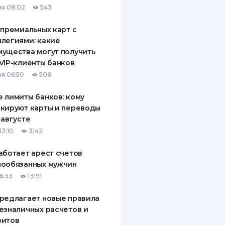
я 08:02
543
ДИТЕЛИ ПО
ВАНИЮ
 премиальных карт с
легиями: какие
РАХОВЫЕ ПОЛИСЫ
ущества могут получить
VIP-клиенты банков
ВЫЕ КОМПАНИИ
я 06:50
508
 О СТРАХОВЫХ
ИЯХ
 лимиты банков: кому
кируют карты и переводы
КА И ОПЛАТА
 августе
13:10
3142
ТЫ
аботает арест счетов
нообязанных мужчин
6:33
13191
редлагает новые правила
езналичных расчетов и
зитов