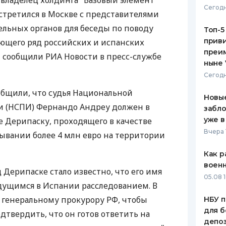
владелец холдинга "Базовый элемент"
Сегодн
встретился в Москве с представителями
ЕЖЕМЕСЯЧНЫЙ ОБЗОР
ПУТЕВО
КЕШБЭКА
СТРАХО
льных органов для беседы по поводу
Топ-5
приви
ающего ряд российских и испанских
ПУТЕВОДИТЕЛИ ПО
ВСЕ СТ
преим
 сообщили РИА Новости в пресс-службе
БАНКОВСКИМ КАРТАМ
ныне 
СТРАХО
Сегодн
ОТЗЫВЫ
общили, что судья Национальной
КОМПАН
Новые
и (НСПИ) Фернандо Андреу должен в
забло
ДОСТАВ
уже в
е Дерипаску, проходящего в качестве
Вчера 
мывании более 4 млн евро на территории
КОНТАК
Как р
воен
 Дерипаске стало известно, что его имя
05.08 1
едущимся в Испании расследованием. В
к генеральному прокурору РФ, чтобы
НБУ п
для б
дтвердить, что он готов ответить на
депо