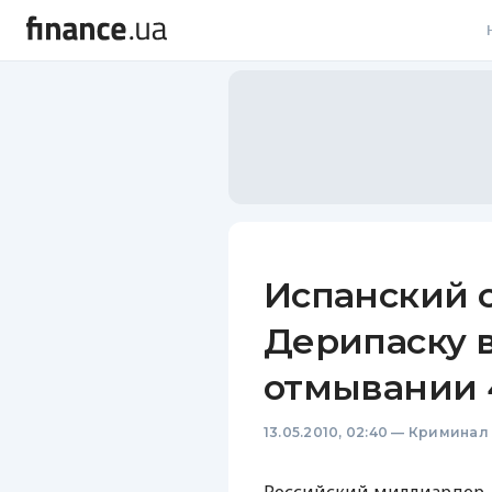
В
В
Л
А
Н
Испанский 
С
Дерипаску в
П
отмывании 
Т
13.05.2010, 02:40
—
Криминал
Р