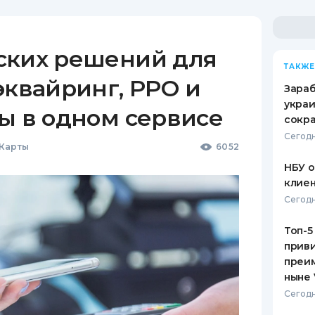
ских решений для
ТАКЖЕ
эквайринг, РРО и
Зараб
украи
ы в одном сервисе
сокра
Сегодн
 Карты
6052
НБУ 
клиен
Сегодн
Топ-5
приви
преим
ныне 
Сегодн