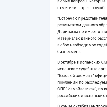
любые вопросы, которые 
отметили в пресс-службе
"Встреча с представител
результатом данного обр
Дерипаска не имеет отн
материалах данного расс
любое необходимое содей
бизнесмена.
В октябре в испанских С
испанские судебные орга
"Базовый элемент" офици
показаний по расследуем
ОПГ "Измайловская", по 
российских и испанских
В конце октября Генпрок