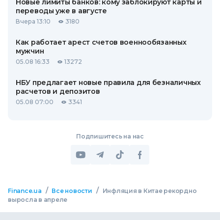
Новые лимиты банков: кому заблокируют карты и
переводы уже в августе
Вчера 13:10
3180
Как работает арест счетов военнообязанных
мужчин
05.08 16:33
13272
НБУ предлагает новые правила для безналичных
расчетов и депозитов
05.08 07:00
3341
Подпишитесь на нас
/
/
Finance.ua
Все новости
Инфляция в Китае рекордно
выросла в апреле