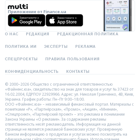
Приложение от Finance.ua
О НАС
РЕДАКЦИЯ
РЕДАКЦИОННАЯ ПОЛИТИКА
ПОЛИТИКА ИИ
ЭКСПЕРТЫ
РЕКЛАМА
СПЕЦПРОЕКТЫ
ПРАВИЛА ПОЛЬЗОВАНИЯ
КОНФИДЕНЦИАЛЬНОСТЬ
КОНТАКТЫ
© 2000–2026 Общество с ограниченной ответственностью
«Файненс.юа», свидетельство на знак для товаров и услуг № 37423 от
16.02.2004, ЕДРПОУ 22929966. Адрес: ул. Николая Гринченко, 4В, Киев,
Украина. График работы: Пн–Пт 9:00–18:00.
ООО «Файненс.юа» – независимый финансовый портал. Материалы с
пометками «Р», «Партнёрская», «Промо», «Акция», «Мнение»,
«Спецпроект», «Партнёрский проект» – это реклама в понимании
Закона Украины «О рекламе». За содержание рекламы
ответственность несёт рекламодатель. Информация на данной
странице не является рекламой банковских услуг. Проверенную
банком информацию о продуктах и услугах можно посмотреть на
официальном сайте соответствующего банка. Использование