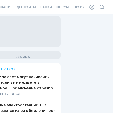
ОВАНИЕ
ДЕПОЗИТЫ
БАНКИ
ФОРУМ
РУ
ВСЕ ДЕПОЗИТЫ
ВСЕ БАНКИ
ВАНИЕ ЖИЛЬЯ ОТ
ДЕПОЗИТЫ В USD
ОТЗЫВЫ О БАНКАХ
И ШАХЕДОВ
ДЕПОЗИТЫ В EUR
МИКРОФИНАНСОВЫЕ
АХОВКА ЗАГРАНИЦУ
ОРГАНИЗАЦИИ
БОНУС К ДЕПОЗИТАМ
ОТЗЫВЫ ОБ МФО
УСЛОВИЯ АКЦИИ
Я КАРТА
 ПО ТЕМЕ
ВОПРОСЫ И ОТВЕТЫ
ОННАЯ ВИНЬЕТКА
 за свет могут начислить,
ДЕПОЗИТНЫЙ КАЛЬКУЛЯТОР
если вы не живете в
Я СОТРУДНИКОВ
ире — объяснение от Yasno
ПУТЕВОДИТЕЛИ ПО
18:03
248
SSISTANCE
СБЕРЕЖЕНИЯМ
ые электростанции в ЕС
ВАНИЕ ОТ
ваются из-за обмеления рек
ТНЫХ СЛУЧАЕВ