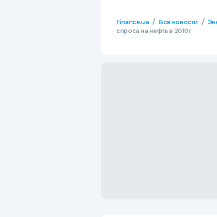
/
/
Finance.ua
Все новости
Эн
спроса на нефть в 2010г