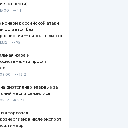
ие эксперта)
ДИТЕЛИ ПО
15:00
111
ВАНИЮ
 ночной российской атаки
РАХОВЫЕ ПОЛИСЫ
н остается без
роэнергии — надолго ли это
ВЫЕ КОМПАНИИ
13:12
75
 О СТРАХОВЫХ
ИЯХ
льная жара и
осистема: что просят
КА И ОПЛАТА
ать
 09:00
1312
ТЫ
на дизтопливо впервые за
дний месяц снизились
08:12
922
няя торговля
роэнергией: в июле экспорт
ысил импорт