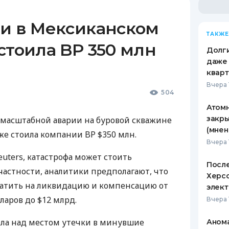
ти в Мексиканском
ТАКЖЕ
стоила BP 350 млн
Долги
даже 
кварт
Вчера 
504
Атомн
закры
 масштабной аварии на буровой скважине
(мнен
же стоила компании BP $350 млн.
Вчера 
euters, катастрофа может стоить
После
частности, аналитики предполагают, что
Херсо
атить на ликвидацию и компенсацию от
элект
ларов до $12 млрд.
Вчера 
ола над местом утечки в минувшие
Анома