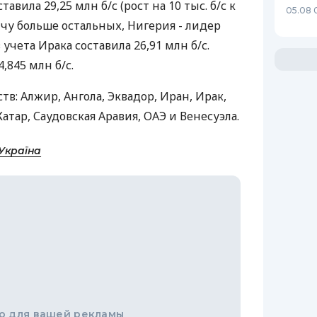
авила 29,25 млн б/с (рост на 10 тыс. б/с к
05.08 
чу больше остальных, Нигерия - лидер
 учета Ирака составила 26,91 млн б/с.
,845 млн б/с.
тв: Алжир, Ангола, Эквадор, Иран, Ирак,
атар, Саудовская Аравия, ОАЭ и Венесуэла.
Україна
о для вашей рекламы