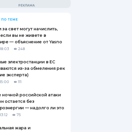
 ПО ТЕМЕ
 за свет могут начислить,
если вы не живете в
ире — объяснение от Yasno
18:03
248
ые электростанции в ЕС
ваются из-за обмеления рек
ие эксперта)
15:00
111
 ночной российской атаки
н остается без
роэнергии — надолго ли это
13:12
75
льная жара и