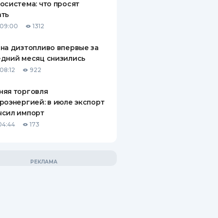
осистема: что просят
ать
 09:00
1312
на дизтопливо впервые за
дний месяц снизились
08:12
922
няя торговля
роэнергией: в июле экспорт
ысил импорт
04:44
173