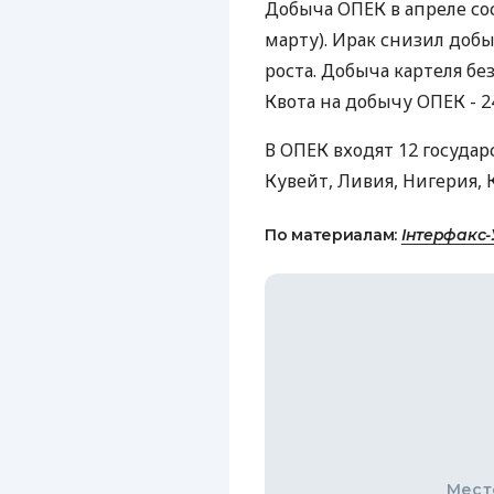
Добыча ОПЕК в апреле сост
марту). Ирак снизил добы
роста. Добыча картеля без
Квота на добычу ОПЕК - 24
В ОПЕК входят 12 государс
Кувейт, Ливия, Нигерия, К
По материалам:
Інтерфакс-
Мест