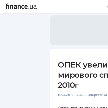
В
В
Л
А
Н
ОПЕК увели
С
мирового сп
П
2010г
Т
11.05.2010, 14:40
—
Энергетика
Р