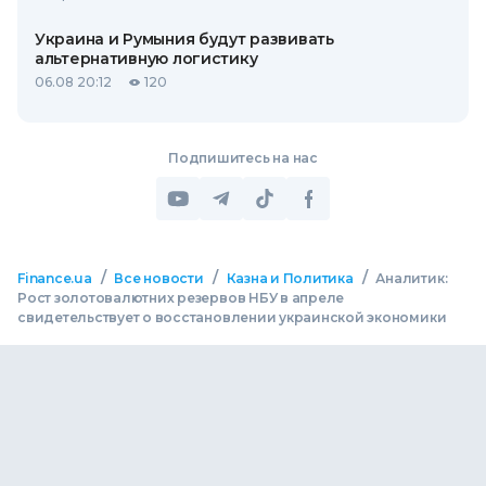
Украина и Румыния будут развивать
альтернативную логистику
06.08 20:12
120
Подпишитесь на нас
/
/
/
Finance.ua
Все новости
Казна и Политика
Аналитик:
Рост золотовалютних резервов НБУ в апреле
свидетельствует о восстановлении украинской экономики