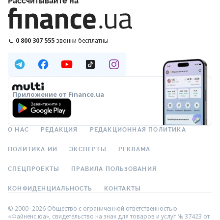
Рассчитывайте на
0 800 307 555
звонки бесплатны
Приложение от Finance.ua
О НАС
РЕДАКЦИЯ
РЕДАКЦИОННАЯ ПОЛИТИКА
ПОЛИТИКА ИИ
ЭКСПЕРТЫ
РЕКЛАМА
СПЕЦПРОЕКТЫ
ПРАВИЛА ПОЛЬЗОВАНИЯ
КОНФИДЕНЦИАЛЬНОСТЬ
КОНТАКТЫ
© 2000–2026 Общество с ограниченной ответственностью
«Файненс.юа», свидетельство на знак для товаров и услуг № 37423 от