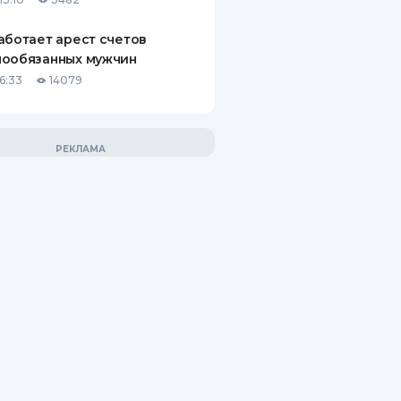
аботает арест счетов
нообязанных мужчин
6:33
14079