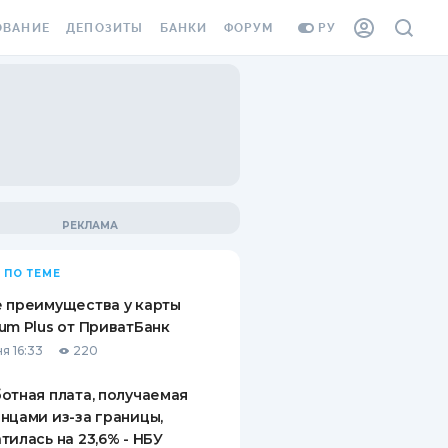
ОВАНИЕ
ДЕПОЗИТЫ
БАНКИ
ФОРУМ
РУ
ВСЕ ДЕПОЗИТЫ
ВСЕ БАНКИ
ВАНИЕ ЖИЛЬЯ ОТ
ДЕПОЗИТЫ В USD
ОТЗЫВЫ О БАНКАХ
И ШАХЕДОВ
ДЕПОЗИТЫ В EUR
МИКРОФИНАНСОВЫЕ
АХОВКА ЗАГРАНИЦУ
ОРГАНИЗАЦИИ
БОНУС К ДЕПОЗИТАМ
ОТЗЫВЫ ОБ МФО
УСЛОВИЯ АКЦИИ
Я КАРТА
 ПО ТЕМЕ
ВОПРОСЫ И ОТВЕТЫ
ОННАЯ ВИНЬЕТКА
 преимущества у карты
ДЕПОЗИТНЫЙ КАЛЬКУЛЯТОР
um Plus от ПриватБанк
Я СОТРУДНИКОВ
я 16:33
220
ПУТЕВОДИТЕЛИ ПО
SSISTANCE
СБЕРЕЖЕНИЯМ
отная плата, получаемая
нцами из-за границы,
ВАНИЕ ОТ
тилась на 23,6% - НБУ
ТНЫХ СЛУЧАЕВ