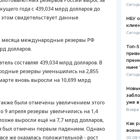
лотовалютных резервов России вырос за
Сегодн
ущего года с 439,034 млрд долларов до
ЕЖЕМЕСЯЧНЫЙ ОБЗОР
ПУТЕВО
КЕШБЭКА
СТРАХО
б этом свидетельствует данные
НБУ 
клиен
ПУТЕВОДИТЕЛИ ПО
ВСЕ СТ
Сегодн
БАНКОВСКИМ КАРТАМ
ре месяца международные резервы РФ
СТРАХО
Топ-5
рд долларов.
приви
ОТЗЫВЫ
КОМПАН
преим
атель составлял 439,034 млрд долларов. В
ныне 
родные резервы уменьшились на 2,855
ДОСТАВ
Сегодн
марте вновь выросли на 10,699 млрд
КОНТАК
Новые
забло
 также были отмечены увеличением этого
уже в
Вчера 
по 9 апреля резервы увеличились на 1,4
позже выросли ещё на 7,7 млрд долларов,
Как р
еля был отмечен первым падением. Однако
воен
все же оказалась положительной - рост
05.08 1