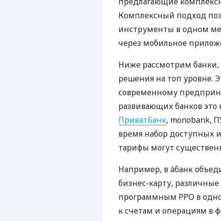
предлагающие комплексно
Комплексный подход поз
инструменты в одном мес
через мобильное прилож
Ниже рассмотрим банки,
решения на топ уровне. Э
современному предприни
развивающих банков это 
ПриватБанк
, monobank, П
время набор доступных и
тарифы могут существенн
Например, в àбанк объед
бизнес-карту, различные
программным РРО в одном
к счетам и операциям в ф