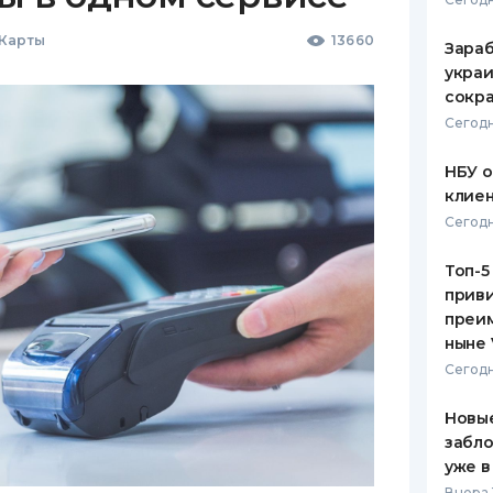
 Карты
13660
Зараб
украи
сокра
Сегодн
НБУ 
клиен
Сегодн
Топ-5
приви
преим
ныне 
Сегодн
Новые
забло
уже в
Вчера 