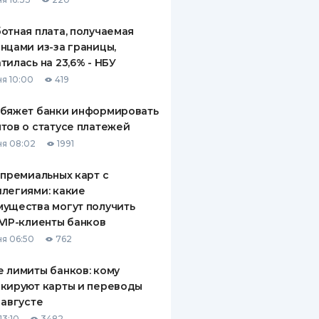
отная плата, получаемая
нцами из-за границы,
тилась на 23,6% - НБУ
я 10:00
419
обяжет банки информировать
тов о статусе платежей
я 08:02
1991
 премиальных карт с
легиями: какие
ущества могут получить
VIP-клиенты банков
я 06:50
762
 лимиты банков: кому
кируют карты и переводы
 августе
13:10
3482