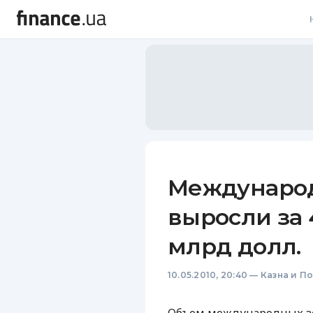
В
В
Л
А
Н
Междунаро
С
выросли за 
П
млрд долл.
Т
10.05.2010, 20:40
—
Казна и П
Р