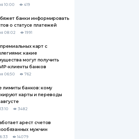
я 10:00
419
ДИТЕЛИ ПО
ВАНИЮ
обяжет банки информировать
тов о статусе платежей
РАХОВЫЕ ПОЛИСЫ
я 08:02
1991
ВЫЕ КОМПАНИИ
 премиальных карт с
легиями: какие
 О СТРАХОВЫХ
ИЯХ
ущества могут получить
VIP-клиенты банков
КА И ОПЛАТА
я 06:50
762
ТЫ
 лимиты банков: кому
кируют карты и переводы
 августе
13:10
3482
аботает арест счетов
нообязанных мужчин
6:33
14079