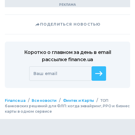
ПОДЕЛИТЬСЯ НОВОСТЬЮ
Коротко о главном за день в email
рассылке finance.ua
Ваш email
/
/
/
Finance.ua
Все новости
Финтех и Карты
ТОП
банковских решений для ФЛП: когда эквайринг, РРО и бизнес
карты в одном сервисе