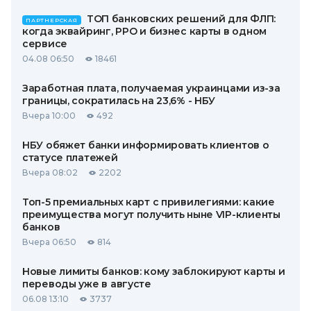
ТОП банковских решений для ФЛП:
ПАРТНЕРСКАЯ
когда эквайринг, РРО и бизнес карты в одном
сервисе
04.08 06:50
18461
Заработная плата, получаемая украинцами из-за
границы, сократилась на 23,6% - НБУ
Вчера 10:00
492
НБУ обяжет банки информировать клиентов о
статусе платежей
Вчера 08:02
2202
Топ-5 премиальных карт с привилегиями: какие
преимущества могут получить ныне VIP-клиенты
банков
Вчера 06:50
814
Новые лимиты банков: кому заблокируют карты и
переводы уже в августе
06.08 13:10
3737