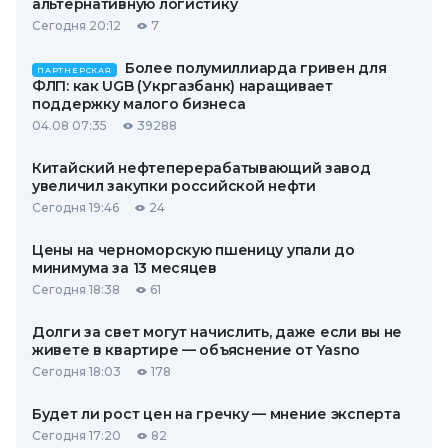
альтернативную логистику
Сегодня 20:12
7
Более полумиллиарда гривен для
ПАРТНЕРСКАЯ
ФЛП: как UGB (Укргазбанк) наращивает
поддержку малого бизнеса
04.08 07:35
39288
Китайский нефтеперерабатывающий завод
увеличил закупки российской нефти
Сегодня 19:46
24
Цены на черноморскую пшеницу упали до
минимума за 13 месяцев
Сегодня 18:38
61
Долги за свет могут начислить, даже если вы не
живете в квартире — объяснение от Yasno
Сегодня 18:03
178
Будет ли рост цен на гречку — мнение эксперта
Сегодня 17:20
82