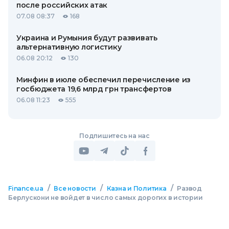
после российских атак
07.08 08:37
168
Украина и Румыния будут развивать
альтернативную логистику
06.08 20:12
130
Минфин в июле обеспечил перечисление из
госбюджета 19,6 млрд грн трансфертов
06.08 11:23
555
Подпишитесь на нас
/
/
/
Finance.ua
Все новости
Казна и Политика
Развод
Берлускони не войдет в число самых дорогих в истории