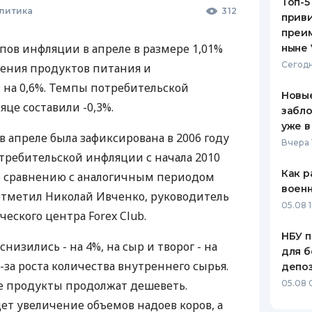
Топ-5
олитика
312
приви
преим
ов инфляции в апреле в размере 1,01%
ныне 
Сегодн
ения продуктов питания и
 на 0,6%. Темпы потребительской
Новые
це составили -0,3%.
забло
уже в
 апреле была зафиксирована в 2006 году
Вчера 
отребительской инфляции с начала 2010
Как р
 по сравнению с аналогичным периодом
воен
- отметил Николай Ивченко, руководитель
05.08 1
ского центра Forex Club.
НБУ п
низились - на 4%, на сыр и творог - на
для б
из-за роста количества внутреннего сырья.
депо
е продукты продолжат дешеветь.
05.08 
ет увеличение объемов надоев коров, а