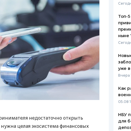
Сегодн
Топ-5
приви
преим
ныне 
Сегодн
Новые
забло
уже в
Вчера 
Как р
воен
05.08 1
НБУ п
ринимателя недостаточно открыть
для б
у нужна целая экосистема финансовых
депо