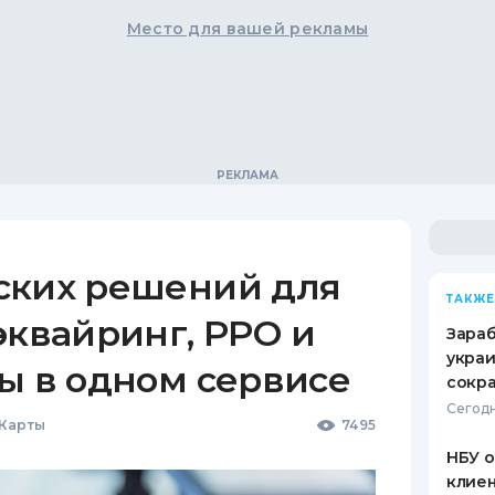
Место для вашей рекламы
ских решений для
ТАКЖЕ
эквайринг, РРО и
Зараб
украи
ы в одном сервисе
сокра
Сегодн
 Карты
7495
НБУ 
клиен