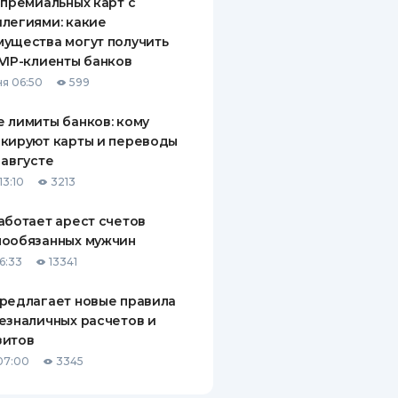
 премиальных карт с
легиями: какие
ущества могут получить
VIP-клиенты банков
я 06:50
599
 лимиты банков: кому
кируют карты и переводы
 августе
13:10
3213
аботает арест счетов
нообязанных мужчин
6:33
13341
редлагает новые правила
езналичных расчетов и
зитов
07:00
3345