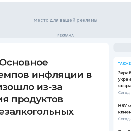
Место для вашей рекламы
 Основное
ТАКЖЕ
емпов инфляции в
Зараб
украи
изошло из-за
сокра
Сегодн
я продуктов
НБУ 
безалкогольных
клиен
Сегодн