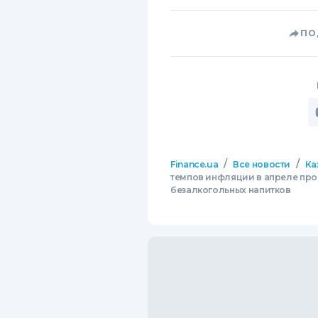
ПО
/
/
Finance.ua
Все новости
Ка
темпов инфляции в апреле про
безалкогольных напитков