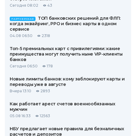
Сегодня 08:02
43
ТОП банковских решений для ФЛП:
ПАРТНЕРСКАЯ
когда эквайринг, РРО и бизнес карты в одном
сервисе
04.08 06:50
2318
Топ-5 премиальных карт с привилегиями: какие
преимущества могут получить ныне VIP-клиенты
банков
Сегодня 06:50
178
Новые лимиты банков: кому заблокируют карты и
переводы уже в августе
Вчера 13:10
2893
Как работает арест счетов военнообязанных
мужчин
05.08 16:33
12563
НБУ предлагает новые правила для безналичных
расчетов и депозитов