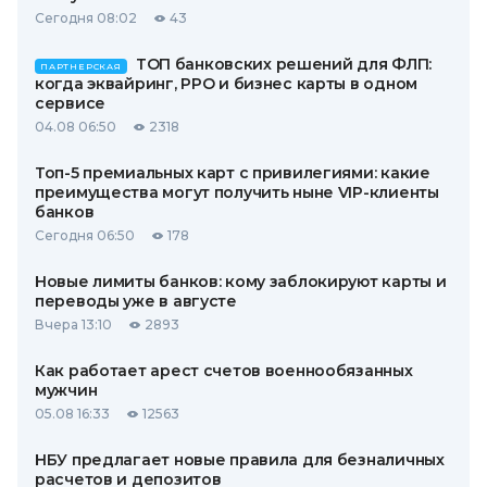
Сегодня 08:02
43
ТОП банковских решений для ФЛП:
ПАРТНЕРСКАЯ
когда эквайринг, РРО и бизнес карты в одном
сервисе
04.08 06:50
2318
Топ-5 премиальных карт с привилегиями: какие
преимущества могут получить ныне VIP-клиенты
банков
Сегодня 06:50
178
Новые лимиты банков: кому заблокируют карты и
переводы уже в августе
Вчера 13:10
2893
Как работает арест счетов военнообязанных
мужчин
05.08 16:33
12563
НБУ предлагает новые правила для безналичных
расчетов и депозитов