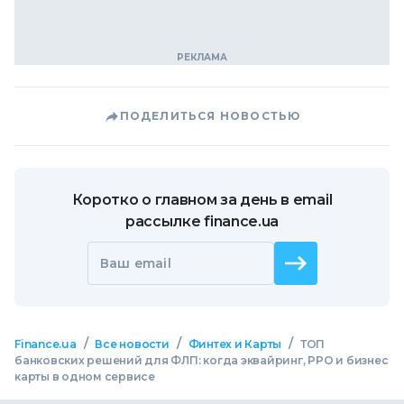
ПОДЕЛИТЬСЯ НОВОСТЬЮ
Коротко о главном за день в email
рассылке finance.ua
Ваш email
/
/
/
Finance.ua
Все новости
Финтех и Карты
ТОП
банковских решений для ФЛП: когда эквайринг, РРО и бизнес
карты в одном сервисе