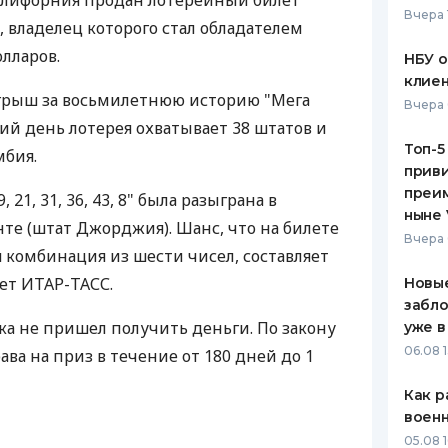
алифорния продан лотерейный билет
Вчера 
 владелец которого стал обладателем
ЕЖЕМЕСЯЧНЫЙ ОБЗОР
ПУТЕВО
КЕШБЭКА
СТРАХО
лларов.
НБУ 
клиен
ПУТЕВОДИТЕЛИ ПО
ВСЕ СТ
игрыш за восьмилетнюю историю "Мега
Вчера 
БАНКОВСКИМ КАРТАМ
ий день лотерея охватывает 38 штатов и
СТРАХО
Топ-5
мбия.
приви
ОТЗЫВЫ
КОМПАН
преим
21, 31, 36, 43, 8" была разыграна в
ныне 
те (штат Джорджия). Шанс, что на билете
ДОСТАВ
Вчера 
 комбинация из шести чисел, составляет
КОНТАК
ает ИТАР-ТАСС.
Новые
забло
а не пришел получить деньги. По закону
уже в
06.08 1
ава на приз в течение от 180 дней до 1
Как р
воен
05.08 1