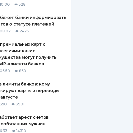
10:00
528
ДИТЕЛИ ПО
ВАНИЮ
обяжет банки информировать
тов о статусе платежей
РАХОВЫЕ ПОЛИСЫ
08:02
2425
ВЫЕ КОМПАНИИ
 премиальных карт с
легиями: какие
 О СТРАХОВЫХ
ИЯХ
ущества могут получить
VIP-клиенты банков
КА И ОПЛАТА
06:50
860
ТЫ
 лимиты банков: кому
кируют карты и переводы
 августе
3:10
3901
аботает арест счетов
нообязанных мужчин
6:33
14310