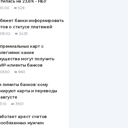
тилась на 23,6% - НБУ
10:00
528
обяжет банки информировать
тов о статусе платежей
08:02
2425
 премиальных карт с
легиями: какие
ущества могут получить
VIP-клиенты банков
06:50
860
 лимиты банков: кому
кируют карты и переводы
 августе
3:10
3901
аботает арест счетов
нообязанных мужчин