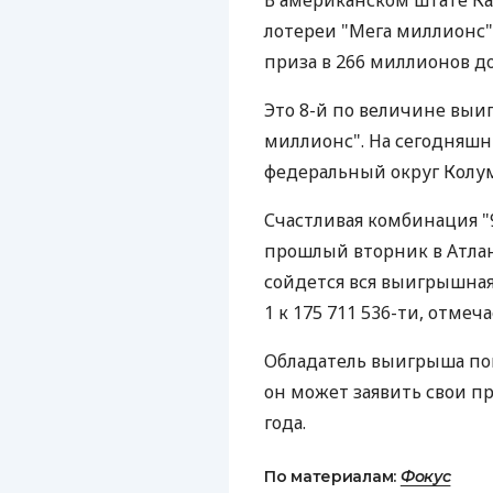
В американском штате К
лотереи "Мега миллионс",
приза в 266 миллионов до
Это 8-й по величине вы
миллионс". На сегодняшн
федеральный округ Колу
Счастливая комбинация "9, 
прошлый вторник в Атлан
сойдется вся выигрышная
1 к 175 711 536-ти, отмеч
Обладатель выигрыша пок
он может заявить свои пр
года.
По материалам:
Фокус