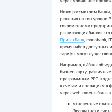
через мобильное прилож
Ниже рассмотрим банки,
решения на топ уровне. Э
современному предприни
развивающих банков это 
ПриватБанк
, monobank, П
время набор доступных и
тарифы могут существенн
Например, в àбанк объед
бизнес-карту, различные
программным РРО в одном
к счетам и операциям в ф
через web клиент-банк, а
мгновенные платеж
(бесплатно) и счета