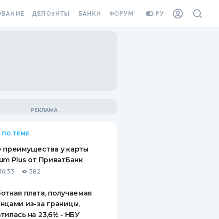
ОВАНИЕ
ДЕПОЗИТЫ
БАНКИ
ФОРУМ
РУ
ВСЕ ДЕПОЗИТЫ
ВСЕ БАНКИ
ВАНИЕ ЖИЛЬЯ ОТ
ДЕПОЗИТЫ В USD
ОТЗЫВЫ О БАНКАХ
И ШАХЕДОВ
ДЕПОЗИТЫ В EUR
МИКРОФИНАНСОВЫЕ
АХОВКА ЗАГРАНИЦУ
ОРГАНИЗАЦИИ
БОНУС К ДЕПОЗИТАМ
ОТЗЫВЫ ОБ МФО
УСЛОВИЯ АКЦИИ
Я КАРТА
 ПО ТЕМЕ
ВОПРОСЫ И ОТВЕТЫ
ОННАЯ ВИНЬЕТКА
 преимущества у карты
ДЕПОЗИТНЫЙ КАЛЬКУЛЯТОР
um Plus от ПриватБанк
Я СОТРУДНИКОВ
16:33
382
ПУТЕВОДИТЕЛИ ПО
SSISTANCE
СБЕРЕЖЕНИЯМ
отная плата, получаемая
нцами из-за границы,
ВАНИЕ ОТ
тилась на 23,6% - НБУ
ТНЫХ СЛУЧАЕВ