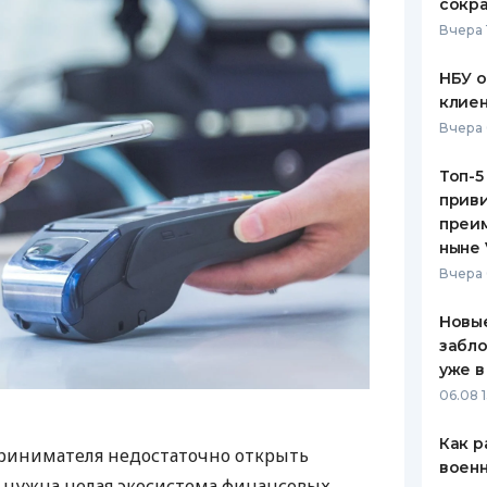
сокра
Вчера 
НБУ 
клиен
Вчера 
Топ-5
приви
преим
ныне 
Вчера 
Новые
забло
уже в
06.08 1
Как р
ринимателя недостаточно открыть
воен
у нужна целая экосистема финансовых