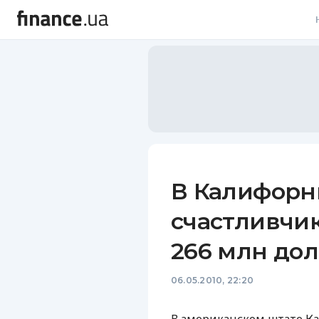
В
В
Л
А
Н
В Калифорн
С
счастливчик
П
266 млн дол
Т
06.05.2010, 22:20
Р