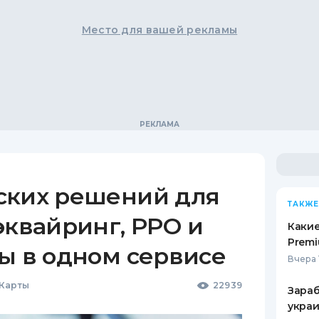
Место для вашей рекламы
ских решений для
ТАКЖЕ
эквайринг, РРО и
Какие
Premi
ы в одном сервисе
Вчера 
 Карты
22939
Зараб
украи